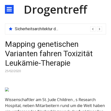
Direkt
Drogentreff
zum
Inhalt
Sicherheitsarchitektur der nächsten Generation: JARXE kombiniert Multi-Wallet und MPC als Schutzschild für digitales Vertrauen
Mapping genetischen
Varianten fahren Toxizität
Leukämie-Therapie
25/02/2020
Wissenschaftler am St. Jude Children ‚ s Research
Hospital, neben Mitarbeitern rund um die Welt haben