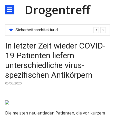
Direkt
Drogentreff
zum
Inhalt
Sicherheitsarchitektur der nächsten Generation: JARXE kombiniert Multi-Wallet und MPC als Schutzschild für digitales Vertrauen
In letzter Zeit wieder COVID-
19 Patienten liefern
unterschiedliche virus-
spezifischen Antikörpern
05/05/2020
Die meisten neu entladen Patienten, die vor kurzem