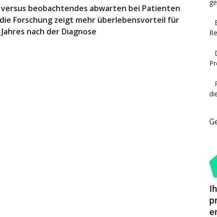
ge
n versus beobachtendes abwarten bei Patienten
die Forschung zeigt mehr überlebensvorteil für
s Jahres nach der Diagnose
Re
Pr
di
G
I
p
e