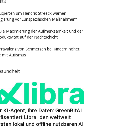
ht’s
Experten um Hendrik Streeck warnen
gierung vor „unspezifischen Maßnahmen“
Die Maximierung der Aufmerksamkeit und der
oduktivität auf der Nachtschicht
Prävalenz von Schmerzen bei Kindern höher,
e mit Autismus
esundheit
hr KI-Agent, Ihre Daten: GreenBitAI
räsentiert Libra–den weltweit
rsten lokal und offline nutzbaren AI