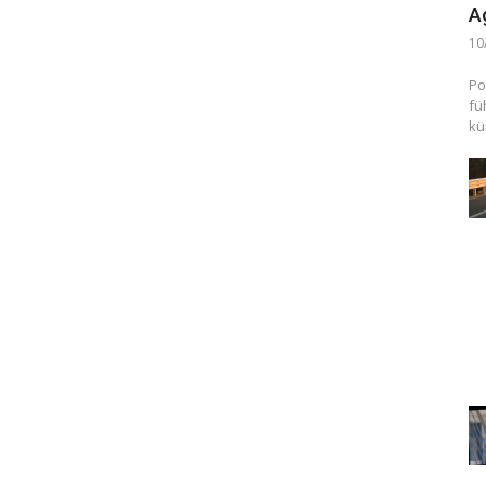
A
10
Po
fü
kü