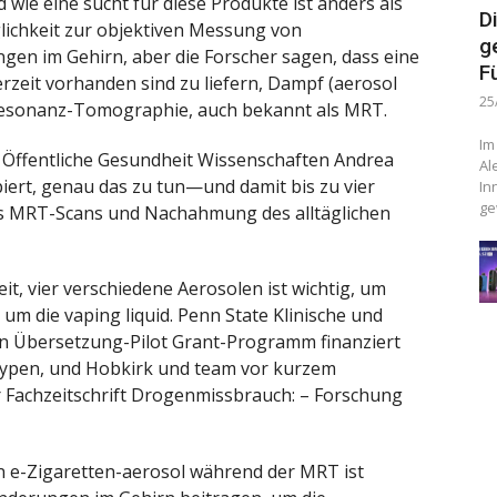
wie eine sucht für diese Produkte ist anders als
D
lichkeit zur objektiven Messung von
g
ngen im Gehirn, aber die Forscher sagen, dass eine
F
zeit vorhanden sind zu liefern, Dampf (aerosol
25
esonanz-Tomographie, auch bekannt als MRT.
Im
d Öffentliche Gesundheit Wissenschaften Andrea
Al
piert, genau das zu tun—und damit bis zu vier
In
ge
es MRT-Scans und Nachahmung des alltäglichen
t, vier verschiedene Aerosolen ist wichtig, um
 um die vaping liquid. Penn State Klinische und
ken Übersetzung-Pilot Grant-Programm finanziert
otypen, und Hobkirk und team vor kurzem
r Fachzeitschrift Drogenmissbrauch: – Forschung
on e-Zigaretten-aerosol während der MRT ist