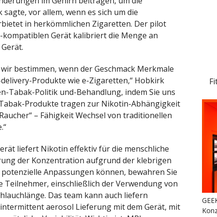
nderungen im Gehirn beitragen, um die
 sagte, vor allem, wenn es sich um die
ietet in herkömmlichen Zigaretten. Der pilot
-kompatiblen Gerät kalibriert die Menge an
 Gerät.
n wir bestimmen, wenn der Geschmack Merkmale
delivery-Produkte wie e-Zigaretten,“ Hobkirk
Fi
en-Tabak-Politik und-Behandlung, indem Sie uns
e Tabak-Produkte tragen zur Nikotin-Abhängigkeit
aucher“ – Fähigkeit Wechsel von traditionellen
.“
rät liefert Nikotin effektiv für die menschliche
rung der Konzentration aufgrund der klebrigen
e potenzielle Anpassungen können, bewahren Sie
die Teilnehmer, einschließlich der Verwendung von
chlauchlänge. Das team kann auch liefern
GEEK
ntermittent aerosol Lieferung mit dem Gerät, mit
Konz