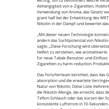
wichtig, um zu bestimmen, welche Verä
Abhängigkeit von e-Zigaretten, Hobkirk
Verwendung von Aroma, das Gesetz verb
grant half bei der Entwicklung des MRT
Nikotin in der Dampf-und bewertet das
„Mit dieser neuen Technologie könne
ändern das Suchtpotenzial von Nikotin-
sagte. „Diese Forschung wird übersetz
helfen zu verstehen, wie aromatisiert
für neue Tabak-Benutzer und-Einfluss R
Zigaretten zu harm-reduction-Produkte
Das Forscherteam berichtet, dass das Ge
absorption und die erwartete Verringe
Natur von Nikotin. Diese Liste mehrer
die Nikotin-Menge, die erreicht, dass 
Teflon-Schlauch oder das kürzen der S
konsistente Luftstrom in 10-Sekunden-i