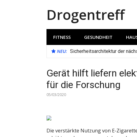
Direkt
Drogentreff
zum
Inhalt
FITNESS
GESUNDHEIT
HAUS
NEU:
Sicherheitsarchitektur der näc
Gerät hilft liefern el
für die Forschung
05/03/2020
Die verstärkte Nutzung von E-Zigaret