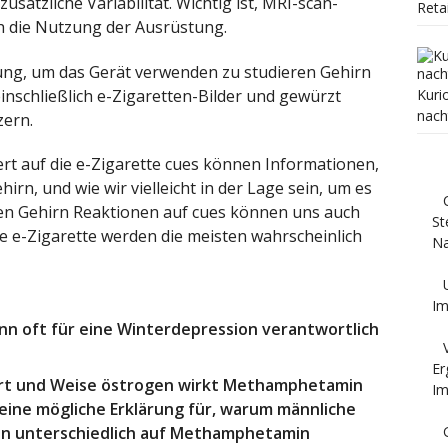
usätzliche Variabilität. Wichtig ist, MRI-scan-
Reta
rch die Nutzung der Ausrüstung.
ung, um das Gerät verwenden zu studieren Gehirn
inschließlich e-Zigaretten-Bilder und gewürzt
Kuri
nach
zern.
ert auf die e-Zigarette cues können Informationen,
hirn, und wie wir vielleicht in der Lage sein, um es
ren Gehirn Reaktionen auf cues können uns auch
St
e e-Zigarette werden die meisten wahrscheinlich
Na
Im
nn oft für eine Winterdepression verantwortlich
Er
Art und Weise östrogen wirkt Methamphetamin
Im
t eine mögliche Erklärung für, warum männliche
en unterschiedlich auf Methamphetamin