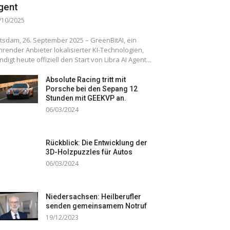
gent
/10/2025
tsdam, 26. September 2025 – GreenBitAI, ein
hrender Anbieter lokalisierter KI-Technologien,
ndigt heute offiziell den Start von Libra AI Agent...
Absolute Racing tritt mit
Porsche bei den Sepang 12
Stunden mit GEEKVP an.
06/03/2024
Rückblick: Die Entwicklung der
3D-Holzpuzzles für Autos
06/03/2024
Niedersachsen: Heilberufler
senden gemeinsamem Notruf
19/12/2023