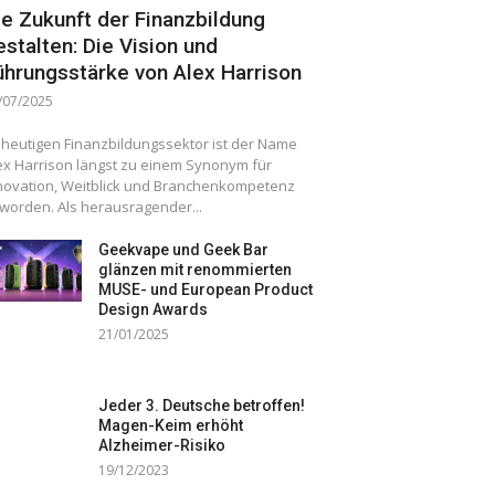
ie Zukunft der Finanzbildung
estalten: Die Vision und
ührungsstärke von Alex Harrison
/07/2025
 heutigen Finanzbildungssektor ist der Name
ex Harrison längst zu einem Synonym für
novation, Weitblick und Branchenkompetenz
worden. Als herausragender...
Geekvape und Geek Bar
glänzen mit renommierten
MUSE- und European Product
Design Awards
21/01/2025
Jeder 3. Deutsche betroffen!
Magen-Keim erhöht
Alzheimer-Risiko
19/12/2023