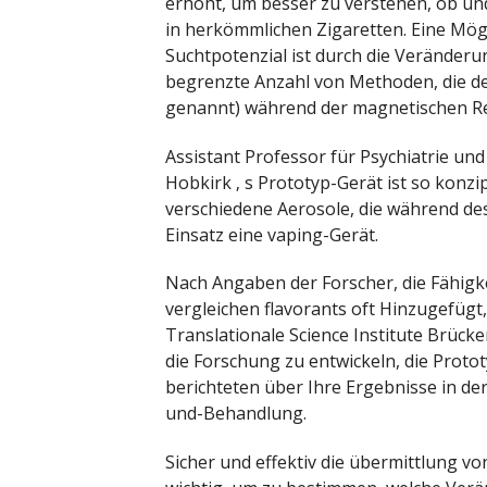
erhöht, um besser zu verstehen, ob und 
in herkömmlichen Zigaretten. Eine Mög
Suchtpotenzial ist durch die Veränderu
begrenzte Anzahl von Methoden, die der
genannt) während der magnetischen R
Assistant Professor für Psychiatrie un
Hobkirk ‚ s Prototyp-Gerät ist so konzi
verschiedene Aerosole, die während d
Einsatz eine vaping-Gerät.
Nach Angaben der Forscher, die Fähigkei
vergleichen flavorants oft Hinzugefügt,
Translationale Science Institute Brüc
die Forschung zu entwickeln, die Prot
berichteten über Ihre Ergebnisse in de
und-Behandlung.
Sicher und effektiv die übermittlung v