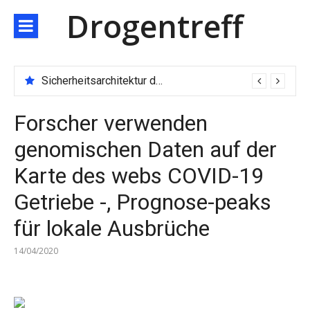
Direkt
Drogentreff
zum
Inhalt
Sicherheitsarchitektur der nächsten Generation: JARXE kombiniert Multi-Wallet und MPC als Schutzschild für digitales Vertrauen
Forscher verwenden
genomischen Daten auf der
Karte des webs COVID-19
Getriebe -, Prognose-peaks
für lokale Ausbrüche
14/04/2020