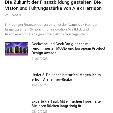
Die Zukunft der Finanzbildung gestalten: Die
Vision und Führungsstärke von Alex Harrison
25/07/2025
Im heutigen Finanzbildungssektor ist der Name Alex Harrison
längst zu einem Synonym für Innovation, Weitblick und
Branchenkompetenz geworden. Als herausragender...
Geekvape und Geek Bar glänzen mit
renommierten MUSE- und European Product
Design Awards
21/01/2025
Jeder 3. Deutsche betroffen! Magen-Keim
erhöht Alzheimer-Risiko
19/12/2023
Experte klärt auf: Mit einfachen Tipps halten
Sie Ihren Rücken langfristig fit
05/12/2023