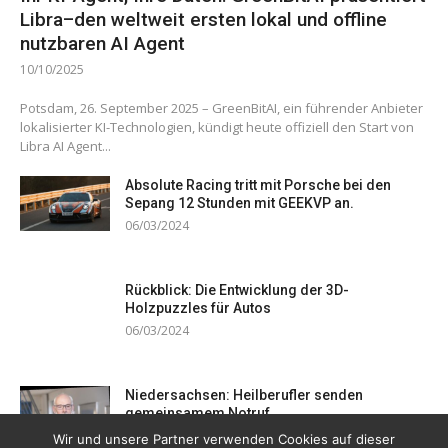
Libra–den weltweit ersten lokal und offline
nutzbaren AI Agent
10/10/2025
Potsdam, 26. September 2025 – GreenBitAI, ein führender Anbieter
lokalisierter KI-Technologien, kündigt heute offiziell den Start von
Libra AI Agent...
Absolute Racing tritt mit Porsche bei den
Sepang 12 Stunden mit GEEKVP an.
06/03/2024
Rückblick: Die Entwicklung der 3D-
Holzpuzzles für Autos
06/03/2024
Niedersachsen: Heilberufler senden
gemeinsamem Notruf
19/12/2023
Wir und unsere Partner verwenden Cookies auf dieser