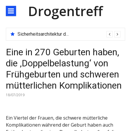
Direkt
Drogentreff
zum
Inhalt
Sicherheitsarchitektur der nächsten Generation: JARXE kombiniert Multi-Wallet und MPC als Schutzschild für digitales Vertrauen
Eine in 270 Geburten haben,
die ‚Doppelbelastung‘ von
Frühgeburten und schweren
mütterlichen Komplikationen
18/07/2019
Ein Viertel der Frauen, die schwere mütterliche
Komplikationen während der Geburt haben auch