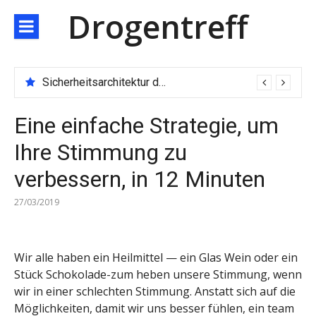
Direkt
Drogentreff
zum
Inhalt
Sicherheitsarchitektur der nächsten Generation: JARXE kombiniert Multi-Wallet und MPC als Schutzschild für digitales Vertrauen
Eine einfache Strategie, um
Ihre Stimmung zu
verbessern, in 12 Minuten
27/03/2019
Wir alle haben ein Heilmittel — ein Glas Wein oder ein
Stück Schokolade-zum heben unsere Stimmung, wenn
wir in einer schlechten Stimmung. Anstatt sich auf die
Möglichkeiten, damit wir uns besser fühlen, ein team