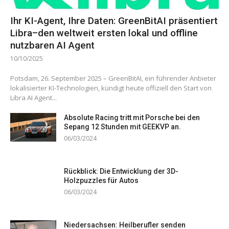
Ihr KI-Agent, Ihre Daten: GreenBitAI präsentiert
Libra–den weltweit ersten lokal und offline
nutzbaren AI Agent
10/10/2025
Potsdam, 26. September 2025 – GreenBitAI, ein führender Anbieter
lokalisierter KI-Technologien, kündigt heute offiziell den Start von
Libra AI Agent...
Absolute Racing tritt mit Porsche bei den
Sepang 12 Stunden mit GEEKVP an.
06/03/2024
Rückblick: Die Entwicklung der 3D-
Holzpuzzles für Autos
06/03/2024
Niedersachsen: Heilberufler senden