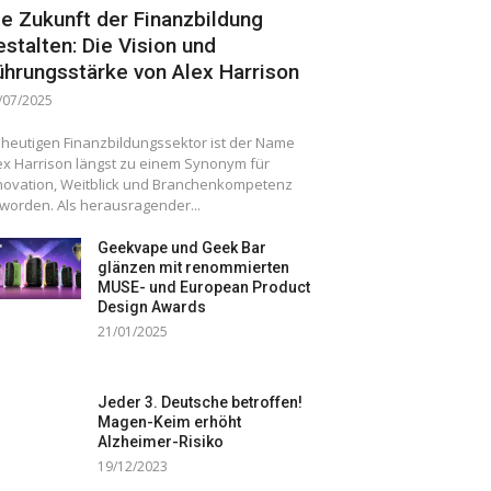
ie Zukunft der Finanzbildung
estalten: Die Vision und
ührungsstärke von Alex Harrison
/07/2025
 heutigen Finanzbildungssektor ist der Name
ex Harrison längst zu einem Synonym für
novation, Weitblick und Branchenkompetenz
worden. Als herausragender...
Geekvape und Geek Bar
glänzen mit renommierten
MUSE- und European Product
Design Awards
21/01/2025
Jeder 3. Deutsche betroffen!
Magen-Keim erhöht
Alzheimer-Risiko
19/12/2023