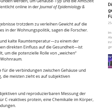
bunden werden, um Gehäuse-Typ und die Amtszeit
D
entlicht online in der
Journal of Epidemiology &
g
F
25
bnisse trotzdem zu verleihen Gewicht auf die
 in der Wohnungspolitik, sagen die Forscher.
Im
Al
und kalte Raumtemperatur—zu einem der
In
en direkten Einfluss auf die Gesundheit—ist
ge
t, um die potenzielle Rolle von „weichen“
on Wohnraum.
e für die verbindungen zwischen Gehäuse und
die meisten zieht es auf subjektiven
 objektiven und reproduzierbaren Messung der
für C-reaktives protein, eine Chemikalie im Körper,
ündungen.