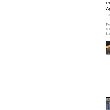
e
A
10
Po
fü
kü