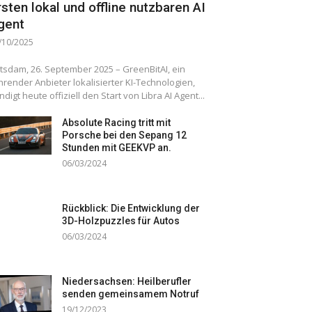
rsten lokal und offline nutzbaren AI
gent
/10/2025
tsdam, 26. September 2025 – GreenBitAI, ein
hrender Anbieter lokalisierter KI-Technologien,
ndigt heute offiziell den Start von Libra AI Agent...
Absolute Racing tritt mit
Porsche bei den Sepang 12
Stunden mit GEEKVP an.
06/03/2024
Rückblick: Die Entwicklung der
3D-Holzpuzzles für Autos
06/03/2024
Niedersachsen: Heilberufler
senden gemeinsamem Notruf
19/12/2023