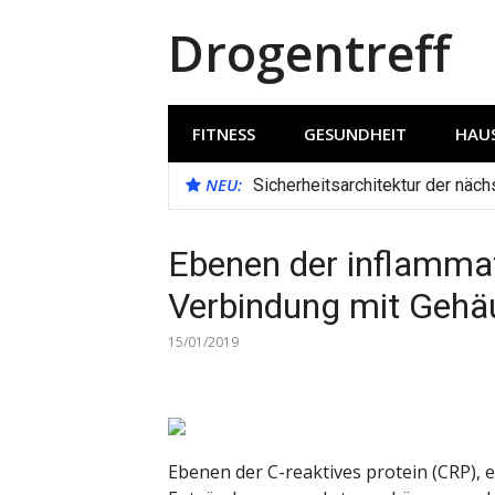
Direkt
Drogentreff
zum
Inhalt
FITNESS
GESUNDHEIT
HAUS
NEU:
Sicherheitsarchitektur der näc
Ebenen der inflammat
Verbindung mit Gehä
15/01/2019
Ebenen der C-reaktives protein (CRP),