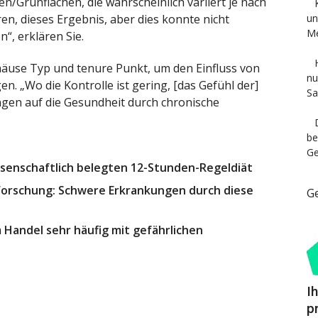
n/Grünflächen, die wahrscheinlich variiert je nach
n, dieses Ergebnis, aber dies konnte nicht
un
Me
“, erklären Sie.
häuse Typ und tenure Punkt, um den Einfluss von
nu
n. „Wo die Kontrolle ist gering, [das Gefühl der]
Sa
ungen auf die Gesundheit durch chronische
be
Ge
senschaftlich belegten 12-Stunden-Regeldiät
-Forschung: Schwere Erkrankungen durch diese
G
 Handel sehr häufig mit gefährlichen
I
p