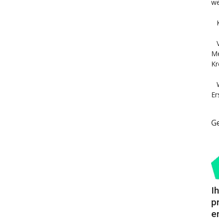
we
Me
Kr
Er
G
I
p
e