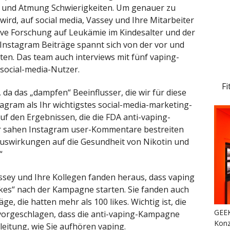
 und Atmung Schwierigkeiten. Um genauer zu
rd, auf social media, Vassey und Ihre Mitarbeiter
ive Forschung auf Leukämie im Kindesalter und der
nstagram Beiträge spannt sich von der vor und
n. Das team auch interviews mit fünf vaping-
 social-media-Nutzer.
Fi
da das „dampfen“ Beeinflusser, die wir für diese
stagram als Ihr wichtigstes social-media-marketing-
auf den Ergebnissen, die die FDA anti-vaping-
ir sahen Instagram user-Kommentare bestreiten
uswirkungen auf die Gesundheit von Nikotin und
“
ssey und Ihre Kollegen fanden heraus, dass vaping
likes“ nach der Kampagne starten. Sie fanden auch
ge, die hatten mehr als 100 likes. Wichtig ist, die
GEEK
vorgeschlagen, dass die anti-vaping-Kampagne
Konz
leitung, wie Sie aufhören vaping.