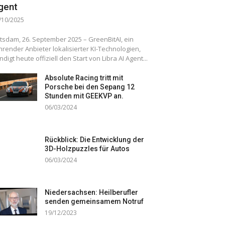
gent
/10/2025
tsdam, 26. September 2025 – GreenBitAI, ein
hrender Anbieter lokalisierter KI-Technologien,
ndigt heute offiziell den Start von Libra AI Agent...
Absolute Racing tritt mit
Porsche bei den Sepang 12
Stunden mit GEEKVP an.
06/03/2024
Rückblick: Die Entwicklung der
3D-Holzpuzzles für Autos
06/03/2024
Niedersachsen: Heilberufler
senden gemeinsamem Notruf
19/12/2023