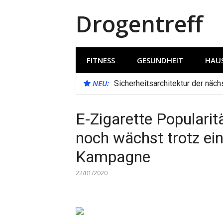
Direkt
Drogentreff
zum
Inhalt
FITNESS
GESUNDHEIT
HAUS
NEU:
Sicherheitsarchitektur der näc
E-Zigarette Popularit
noch wächst trotz ei
Kampagne
22/01/2020