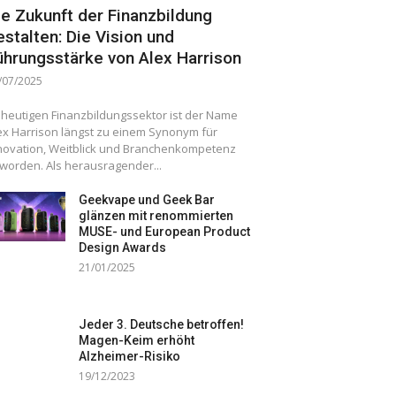
ie Zukunft der Finanzbildung
estalten: Die Vision und
ührungsstärke von Alex Harrison
/07/2025
 heutigen Finanzbildungssektor ist der Name
ex Harrison längst zu einem Synonym für
novation, Weitblick und Branchenkompetenz
worden. Als herausragender...
Geekvape und Geek Bar
glänzen mit renommierten
MUSE- und European Product
Design Awards
21/01/2025
Jeder 3. Deutsche betroffen!
Magen-Keim erhöht
Alzheimer-Risiko
19/12/2023