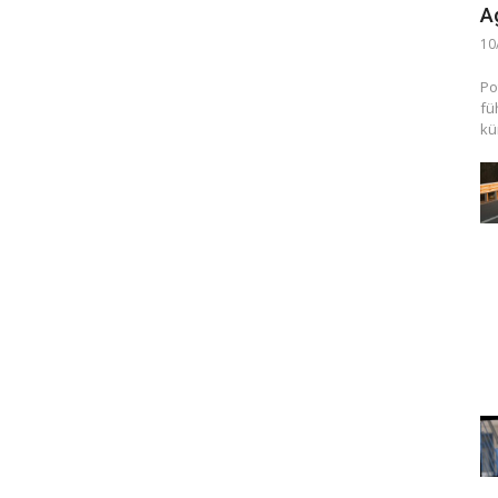
A
10
Po
fü
kü