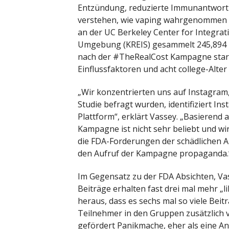
Entzündung, reduzierte Immunantwort
verstehen, wie vaping wahrgenommen wi
an der UC Berkeley Center for Integrat
Umgebung (KREIS) gesammelt 245,894 I
nach der #TheRealCost Kampagne starte
Einflussfaktoren und acht college-Alter
„Wir konzentrierten uns auf Instagram, 
Studie befragt wurden, identifiziert In
Plattform“, erklärt Vassey. „Basierend 
Kampagne ist nicht sehr beliebt und w
die FDA-Forderungen der schädlichen A
den Aufruf der Kampagne propaganda.
Im Gegensatz zu der FDA Absichten, Va
Beiträge erhalten fast drei mal mehr „
heraus, dass es sechs mal so viele Beiträ
Teilnehmer in den Gruppen zusätzlich 
gefördert Panikmache, eher als eine An