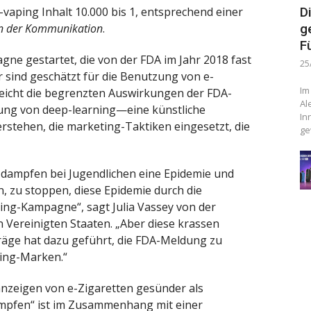
vaping Inhalt 10.000 bis 1, entsprechend einer
D
in der Kommunikation
.
g
F
gne gestartet, die von der FDA im Jahr 2018 fast
25
r sind geschätzt für die Benutzung von e-
Im
treicht die begrenzten Auswirkungen der FDA-
Al
ng von deep-learning—eine künstliche
In
rstehen, die marketing-Taktiken eingesetzt, die
ge
dampfen bei Jugendlichen eine Epidemie und
, zu stoppen, diese Epidemie durch die
ng-Kampagne“, sagt Julia Vassey von der
en Vereinigten Staaten. „Aber diese krassen
räge hat dazu geführt, die FDA-Meldung zu
ping-Marken.“
anzeigen von e-Zigaretten gesünder als
mpfen“ ist im Zusammenhang mit einer