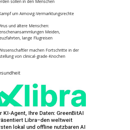
rden sollen in den Menschen
Kampf um Aimovig-Vermarktungsrechte
Virus und ältere Menschen:
nschenansammlungen Meiden,
euzfahrten, lange Flugreisen
Wissenschaftler machen Fortschritte in der
stellung von clinical-grade-Knochen
esundheit
hr KI-Agent, Ihre Daten: GreenBitAI
räsentiert Libra–den weltweit
rsten lokal und offline nutzbaren AI