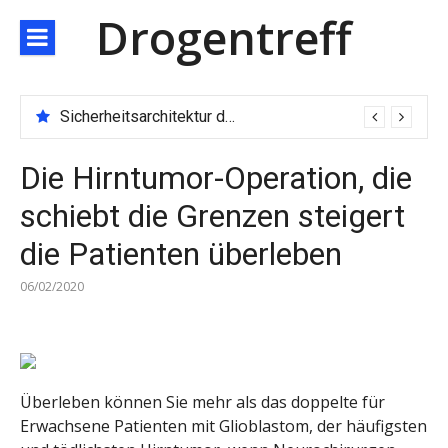
Direkt
Drogentreff
zum
Inhalt
Sicherheitsarchitektur der nächsten Generation: JARXE kombiniert Multi-Wallet und MPC als Schutzschild für digitales Vertrauen
Die Hirntumor-Operation, die
schiebt die Grenzen steigert
die Patienten überleben
06/02/2020
Überleben können Sie mehr als das doppelte für
Erwachsene Patienten mit Glioblastom, der häufigsten