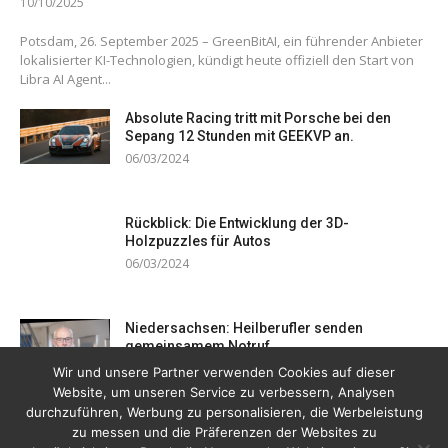
10/10/2025
Potsdam, 26. September 2025 – GreenBitAI, ein führender Anbieter
lokalisierter KI-Technologien, kündigt heute offiziell den Start von
Libra AI Agent...
Absolute Racing tritt mit Porsche bei den
Sepang 12 Stunden mit GEEKVP an.
06/03/2024
Rückblick: Die Entwicklung der 3D-
Holzpuzzles für Autos
06/03/2024
Niedersachsen: Heilberufler senden
gemeinsamem Notruf
19/12/2023
Wir und unsere Partner verwenden Cookies auf dieser
Website, um unseren Service zu verbessern, Analysen
durchzuführen, Werbung zu personalisieren, die Werbeleistung
zu messen und die Präferenzen der Websites zu