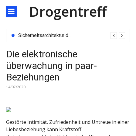
Direkt
Drogentreff
zum
Inhalt
Sicherheitsarchitektur der nächsten Generation: JARXE kombiniert Multi-Wallet und MPC als Schutzschild für digitales Vertrauen
Die elektronische
überwachung in paar-
Beziehungen
14/07/2020
Gestörte Intimität, Zufriedenheit und Untreue in einer
Liebesbeziehung kann Kraftstoff