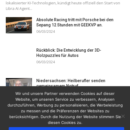
lokalisierter KI-Technologien, kündigt heute offiziell den Start von
Libra AI Agent...
Absolute Racing tritt mit Porsche bei den
Sepang 12 Stunden mit GEEKVP an.
06/03/2024
Rückblick: Die Entwicklung der 3D-
Holzpuzzles für Autos
06/03/2024
Niedersachsen: Heilberufler senden
gemeinsamem Notruf
19/12/2023
Wir und unsere Partner verwenden Cookies auf dieser
Website, um unseren Service zu verbessern, Analysen
durchzuführen, Werbung zu personalisieren, die Werbeleistung
zu messen und die Präferenzen der Websites zu
berücksichtigen. Durch die Nutzung der Website stimmen Sie
diesen Cookies zu.