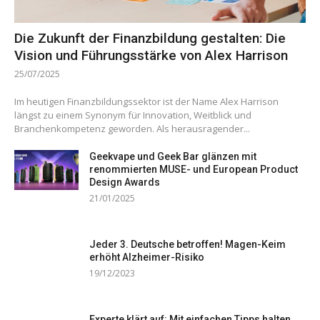
Die Zukunft der Finanzbildung gestalten: Die
Vision und Führungsstärke von Alex Harrison
25/07/2025
Im heutigen Finanzbildungssektor ist der Name Alex Harrison
längst zu einem Synonym für Innovation, Weitblick und
Branchenkompetenz geworden. Als herausragender...
Geekvape und Geek Bar glänzen mit
renommierten MUSE- und European Product
Design Awards
21/01/2025
Jeder 3. Deutsche betroffen! Magen-Keim
erhöht Alzheimer-Risiko
19/12/2023
Experte klärt auf: Mit einfachen Tipps halten