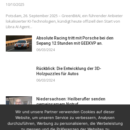
10/10/2025
Potsdam, 26. September 2025 – GreenBitAI, ein führender Anbieter
lokalisierter KI-Technologien, kündigt heute offiziell den Start von
Libra AI Agent...
Absolute Racing tritt mit Porsche bei den
Sepang 12 Stunden mit GEEKVP an.
06/03/2024
Rückblick: Die Entwicklung der 3D-
Holzpuzzles für Autos
06/03/2024
Niedersachsen: Heilberufler senden
gemeinsamem Notruf
19/12/2023
Wir und unsere Partner verwenden Cookies auf dieser
Website, um unseren Service zu verbessern, Analysen
durchzuführen, Werbung zu personalisieren, die Werbeleistung
zu messen und die Präferenzen der Websites zu