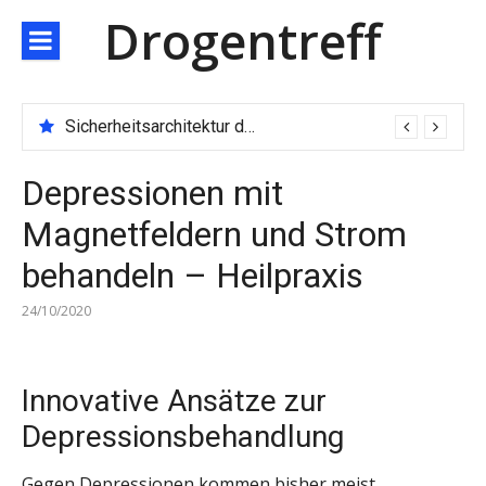
Direkt
Drogentreff
zum
Inhalt
Sicherheitsarchitektur der nächsten Generation: JARXE kombiniert Multi-Wallet und MPC als Schutzschild für digitales Vertrauen
Depressionen mit
Magnetfeldern und Strom
behandeln – Heilpraxis
24/10/2020
Innovative Ansätze zur
Depressionsbehandlung
Gegen Depressionen kommen bisher meist