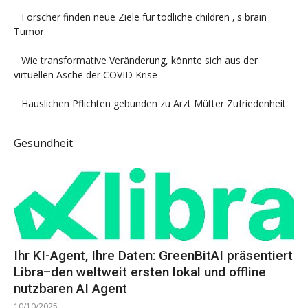
Forscher finden neue Ziele für tödliche children ‚ s brain
Tumor
Wie transformative Veränderung, könnte sich aus der
virtuellen Asche der COVID Krise
Häuslichen Pflichten gebunden zu Arzt Mütter Zufriedenheit
Gesundheit
Ihr KI-Agent, Ihre Daten: GreenBitAI präsentiert
Libra–den weltweit ersten lokal und offline
nutzbaren AI Agent
10/10/2025