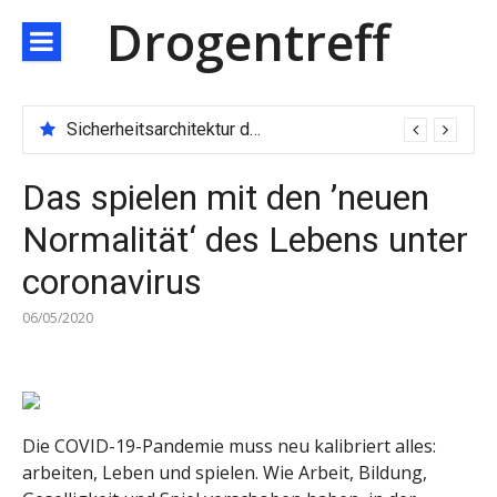
Direkt
Drogentreff
zum
Inhalt
Sicherheitsarchitektur der nächsten Generation: JARXE kombiniert Multi-Wallet und MPC als Schutzschild für digitales Vertrauen
Das spielen mit den ’neuen
Normalität‘ des Lebens unter
coronavirus
06/05/2020
Die COVID-19-Pandemie muss neu kalibriert alles:
arbeiten, Leben und spielen. Wie Arbeit, Bildung,