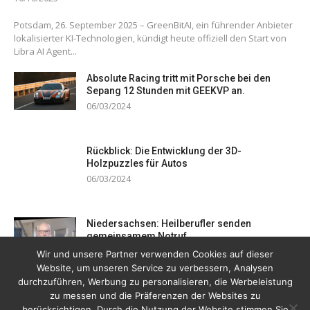
Potsdam, 26. September 2025 – GreenBitAI, ein führender Anbieter
lokalisierter KI-Technologien, kündigt heute offiziell den Start von
Libra AI Agent...
Absolute Racing tritt mit Porsche bei den
Sepang 12 Stunden mit GEEKVP an.
06/03/2024
Rückblick: Die Entwicklung der 3D-
Holzpuzzles für Autos
06/03/2024
Niedersachsen: Heilberufler senden
gemeinsamem Notruf
19/12/2023
Wir und unsere Partner verwenden Cookies auf dieser
Website, um unseren Service zu verbessern, Analysen
durchzuführen, Werbung zu personalisieren, die Werbeleistung
zu messen und die Präferenzen der Websites zu
berücksichtigen. Durch die Nutzung der Website stimmen Sie