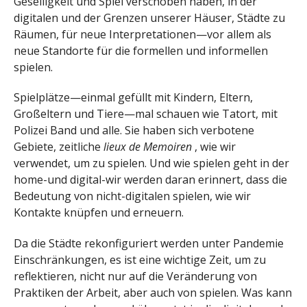
Geselligkeit und Spiel verschoben haben, in der
digitalen und der Grenzen unserer Häuser, Städte zu
Räumen, für neue Interpretationen—vor allem als
neue Standorte für die formellen und informellen
spielen.
Spielplätze—einmal gefüllt mit Kindern, Eltern,
Großeltern und Tiere—mal schauen wie Tatort, mit
Polizei Band und alle. Sie haben sich verbotene
Gebiete, zeitliche
lieux de Memoiren
, wie wir
verwendet, um zu spielen. Und wie spielen geht in der
home-und digital-wir werden daran erinnert, dass die
Bedeutung von nicht-digitalen spielen, wie wir
Kontakte knüpfen und erneuern.
Da die Städte rekonfiguriert werden unter Pandemie
Einschränkungen, es ist eine wichtige Zeit, um zu
reflektieren, nicht nur auf die Veränderung von
Praktiken der Arbeit, aber auch von spielen. Was kann