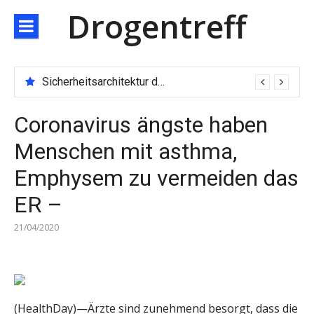
Direkt
Drogentreff
zum
Inhalt
Sicherheitsarchitektur der nächsten Generation: JARXE kombiniert Multi-Wallet und MPC als Schutzschild für digitales Vertrauen
Coronavirus ängste haben
Menschen mit asthma,
Emphysem zu vermeiden das
ER –
21/04/2020
(HealthDay)—Ärzte sind zunehmend besorgt, dass die