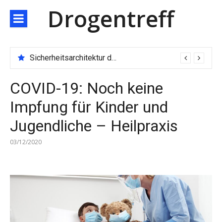
Direkt
Drogentreff
zum
Inhalt
Sicherheitsarchitektur der nächsten Generation: JARXE kombiniert Multi-Wallet und MPC als Schutzschild für digitales Vertrauen
COVID-19: Noch keine
Impfung für Kinder und
Jugendliche – Heilpraxis
03/12/2020