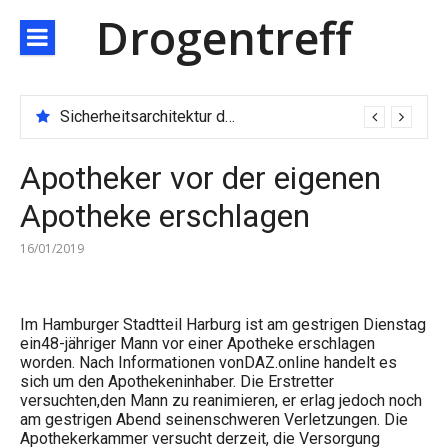
Direkt
Drogentreff
zum
Inhalt
Sicherheitsarchitektur der nächsten Generation: JARXE kombiniert Multi-Wallet und MPC als Schutzschild für digitales Vertrauen
Apotheker vor der eigenen
Apotheke erschlagen
16/01/2019
Im Hamburger Stadtteil Harburg ist am gestrigen Dienstag
ein48-jähriger Mann vor einer Apotheke erschlagen
worden. Nach Informationen vonDAZ.online handelt es
sich um den Apothekeninhaber. Die Erstretter
versuchten,den Mann zu reanimieren, er erlag jedoch noch
am gestrigen Abend seinenschweren Verletzungen. Die
Apothekerkammer versucht derzeit, die Versorgung