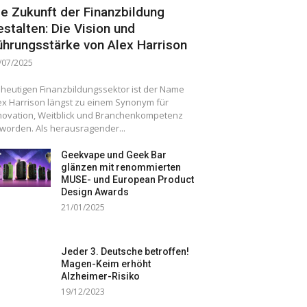
ie Zukunft der Finanzbildung
estalten: Die Vision und
ührungsstärke von Alex Harrison
/07/2025
 heutigen Finanzbildungssektor ist der Name
ex Harrison längst zu einem Synonym für
novation, Weitblick und Branchenkompetenz
worden. Als herausragender...
Geekvape und Geek Bar
glänzen mit renommierten
MUSE- und European Product
Design Awards
21/01/2025
Jeder 3. Deutsche betroffen!
Magen-Keim erhöht
Alzheimer-Risiko
19/12/2023