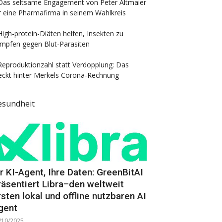
Das seltsame Engagement von Peter Altmaier
r eine Pharmafirma in seinem Wahlkreis
High-protein-Diäten helfen, Insekten zu
mpfen gegen Blut-Parasiten
Reproduktionzahl statt Verdopplung: Das
eckt hinter Merkels Corona-Rechnung
esundheit
hr KI-Agent, Ihre Daten: GreenBitAI
räsentiert Libra–den weltweit
rsten lokal und offline nutzbaren AI
gent
/10/2025