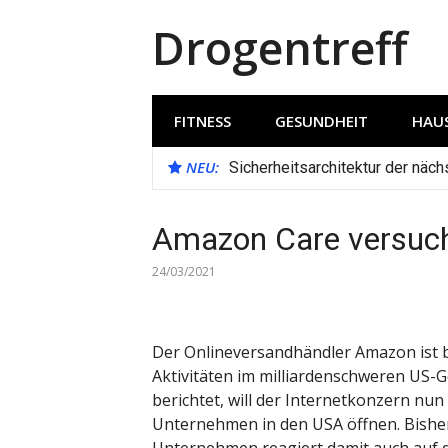
Direkt
Drogentreff
zum
Inhalt
FITNESS
GESUNDHEIT
HAUS
NEU:
Sicherheitsarchitektur der näc
Amazon Care versucht
24/03/2021
Der Onlineversandhändler Amazon ist 
Aktivitäten im milliardenschweren US-
berichtet, will der Internetkonzern nu
Unternehmen in den USA öffnen. Bisher