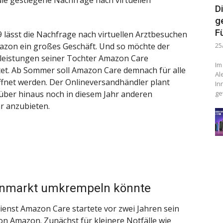
ie gestiegene Nachfrage nach virtuellen
D
g
F
 lässt die Nachfrage nach virtuellen Arztbesuchen
mazon ein großes Geschäft. Und so möchte der
25
tleistungen seiner Tochter Amazon Care
Im
tet. Ab Sommer soll Amazon Care demnach für alle
Al
fnet werden. Der Onlineversandhändler plant
In
über hinaus noch in diesem Jahr anderen
ge
 anzubieten.
nmarkt umkrempeln könnte
ienst Amazon Care startete vor zwei Jahren sein
von Amazon. Zunächst für kleinere Notfälle wie