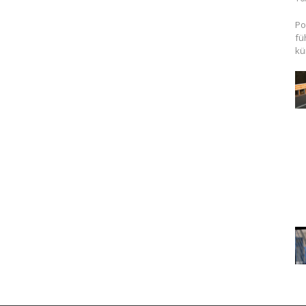
Po
fü
kü