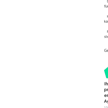
fü
kä
st
G
I
p
e
A
10