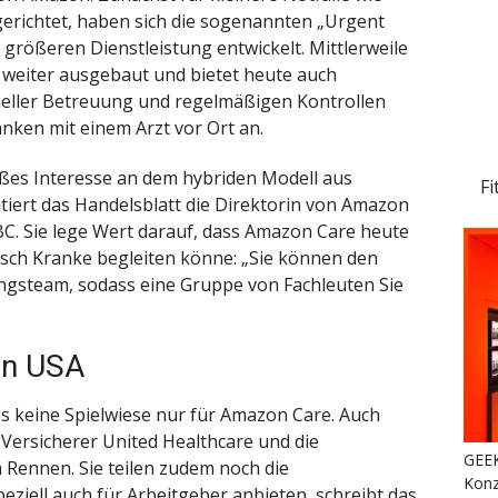
gerichtet, haben sich die sogenannten „Urgent
r größeren Dienstleistung entwickelt. Mittlerweile
weiter ausgebaut und bietet heute auch
ueller Betreuung und regelmäßigen Kontrollen
nken mit einem Arzt vor Ort an.
es Interesse an dem hybriden Modell aus
Fi
itiert das Handelsblatt die Direktorin von Amazon
BC. Sie lege Wert darauf, dass Amazon Care heute
sch Kranke begleiten könne: „Sie können den
ngsteam, sodass eine Gruppe von Fachleuten Sie
en USA
ngs keine Spielwiese nur für Amazon Care. Auch
r Versicherer United Healthcare und die
GEEK
 Rennen. Sie teilen zudem noch die
Konz
eziell auch für Arbeitgeber anbieten, schreibt das