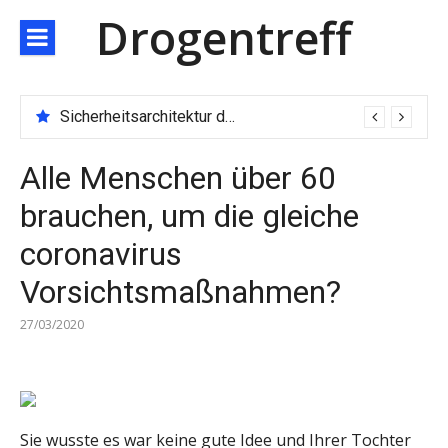
Direkt
Drogentreff
zum
Inhalt
Sicherheitsarchitektur der nächsten Generation: JARXE kombiniert Multi-Wallet und MPC als Schutzschild für digitales Vertrauen
Alle Menschen über 60
brauchen, um die gleiche
coronavirus
Vorsichtsmaßnahmen?
27/03/2020
Sie wusste es war keine gute Idee und Ihrer Tochter