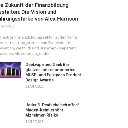
ie Zukunft der Finanzbildung
estalten: Die Vision und
ührungsstärke von Alex Harrison
/07/2025
 heutigen Finanzbildungssektor ist der Name
ex Harrison längst zu einem Synonym für
novation, Weitblick und Branchenkompetenz
worden. Als herausragender...
Geekvape und Geek Bar
glänzen mit renommierten
MUSE- und European Product
Design Awards
21/01/2025
Jeder 3. Deutsche betroffen!
Magen-Keim erhöht
Alzheimer-Risiko
19/12/2023