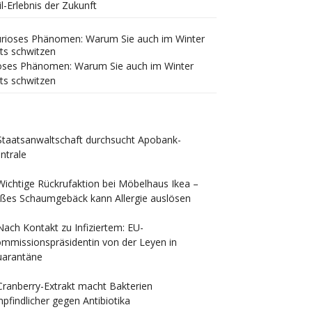
il-Erlebnis der Zukunft
oses Phänomen: Warum Sie auch im Winter
ts schwitzen
Staatsanwaltschaft durchsucht Apobank-
ntrale
Wichtige Rückrufaktion bei Möbelhaus Ikea –
ßes Schaumgebäck kann Allergie auslösen
Nach Kontakt zu Infiziertem: EU-
mmissionspräsidentin von der Leyen in
arantäne
Cranberry-Extrakt macht Bakterien
pfindlicher gegen Antibiotika