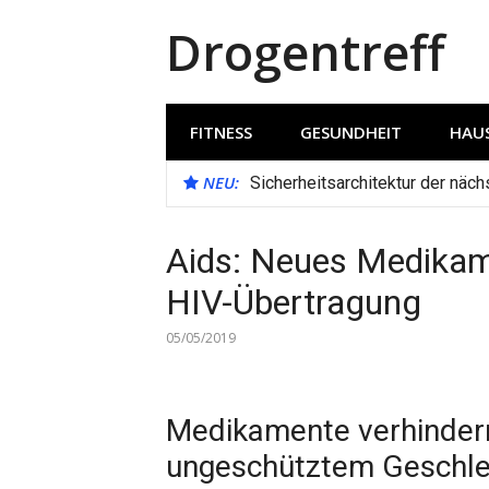
Direkt
Drogentreff
zum
Inhalt
FITNESS
GESUNDHEIT
HAUS
NEU:
Sicherheitsarchitektur der näc
Aids: Neues Medikame
HIV-Übertragung
05/05/2019
Medikamente verhindern
ungeschütztem Geschle