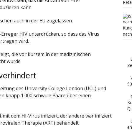
 entwickeln, das die Anzahl von HIV-
Reta
duzieren kann.
ischen auch in der EU zugelassen.
Kuri
s-Erreger HIV unterdrücken, so dass das Virus
nach
rtragen wird.
zeigt, die vor kurzem in der medizinischen
cht wurde.
Ze
verhindert
Sü
Leitung des University College London (UCL) und
n knapp 1.000 schwule Paare über einen
Ko
Qu
 mit dem HI-Virus infiziert, der andere war infiziert
roviralen Therapie (ART) behandelt.
em