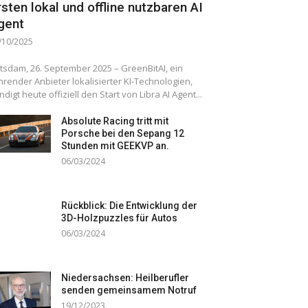
rsten lokal und offline nutzbaren AI
gent
/10/2025
tsdam, 26. September 2025 – GreenBitAI, ein
hrender Anbieter lokalisierter KI-Technologien,
ndigt heute offiziell den Start von Libra AI Agent...
Absolute Racing tritt mit
Porsche bei den Sepang 12
Stunden mit GEEKVP an.
06/03/2024
Rückblick: Die Entwicklung der
3D-Holzpuzzles für Autos
06/03/2024
Niedersachsen: Heilberufler
senden gemeinsamem Notruf
19/12/2023