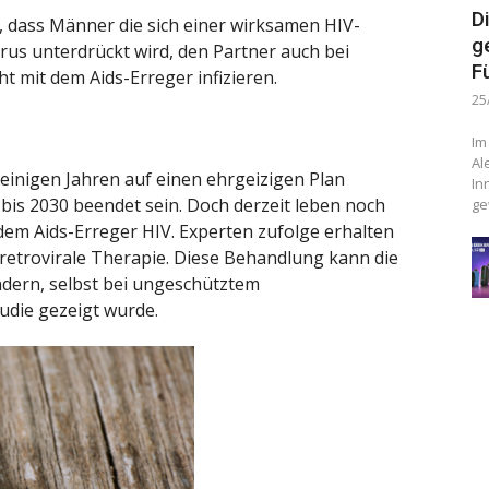
D
t, dass Männer die sich einer wirksamen HIV-
g
rus unterdrückt wird, den Partner auch bei
F
 mit dem Aids-Erreger infizieren.
25
Im
Al
einigen Jahren auf einen ehrgeizigen Plan
In
l bis 2030 beendet sein. Doch derzeit leben noch
ge
dem Aids-Erreger HIV. Experten zufolge erhalten
tiretrovirale Therapie. Diese Behandlung kann die
ndern, selbst bei ungeschütztem
tudie gezeigt wurde.