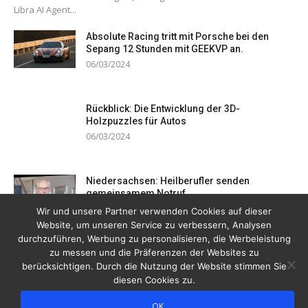
Libra AI Agent...
Absolute Racing tritt mit Porsche bei den
Sepang 12 Stunden mit GEEKVP an.
06/03/2024
Rückblick: Die Entwicklung der 3D-
Holzpuzzles für Autos
06/03/2024
Niedersachsen: Heilberufler senden
gemeinsamem Notruf
19/12/2023
Wir und unsere Partner verwenden Cookies auf dieser
Website, um unseren Service zu verbessern, Analysen
durchzuführen, Werbung zu personalisieren, die Werbeleistung
zu messen und die Präferenzen der Websites zu
berücksichtigen. Durch die Nutzung der Website stimmen Sie
diesen Cookies zu.
OK