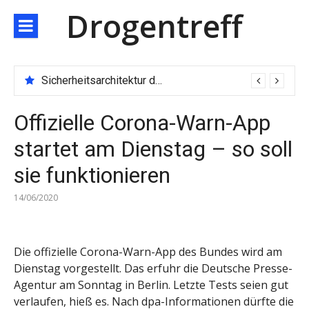
Direkt
Drogentreff
zum
Inhalt
Sicherheitsarchitektur der nächsten Generation: JARXE kombiniert Multi-Wallet und MPC als Schutzschild für digitales Vertrauen
Offizielle Corona-Warn-App
startet am Dienstag – so soll
sie funktionieren
14/06/2020
Die offizielle Corona-Warn-App des Bundes wird am
Dienstag vorgestellt. Das erfuhr die Deutsche Presse-
Agentur am Sonntag in Berlin. Letzte Tests seien gut
verlaufen, hieß es. Nach dpa-Informationen dürfte die