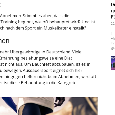
t
D
g
 Abnehmen. Stimmt es aber, dass die
F
raining beginnt, wie oft behauptet wird? Und ist
25
sich nach dem Sport ein Muskelkater einstellt?
Im
Al
men
In
ge
ehr Übergewichtige in Deutschland. Viele
 Ernährung beziehungsweise eine Diät
st nicht aus. Um Bauchfett abzubauen, ist es in
zu bewegen. Ausdauersport eignet sich hier
en hingegen helfen nicht beim Abnehmen, wird oft
er ist diese Behauptung in die Kategorie