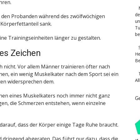
hren.
de
ei den Probanden während des zwölfwöchigen
un
Körperfettanteil sank.
Tu
be
eine Trainingseinheiten länger zu gestalten.
tes Zeichen
He
Be
h nicht. Vor allem Männer trainieren öfter nach
en, ein wenig Muskelkater nach dem Sport sei ein
Al
ten widersprechen dem.
achen eines Muskelkaters noch immer nicht ganz
G
gen, die Schmerzen entstehen, wenn einzelne
darauf, dass der Körper einige Tage Ruhe braucht.
dringend abgeraten. Das führt nur dazu, dass die