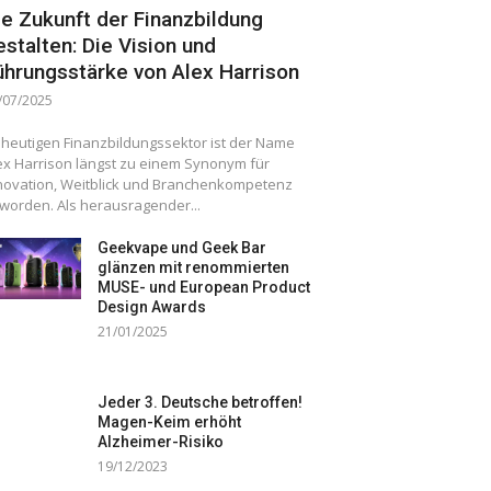
ie Zukunft der Finanzbildung
estalten: Die Vision und
ührungsstärke von Alex Harrison
/07/2025
 heutigen Finanzbildungssektor ist der Name
ex Harrison längst zu einem Synonym für
novation, Weitblick und Branchenkompetenz
worden. Als herausragender...
Geekvape und Geek Bar
glänzen mit renommierten
MUSE- und European Product
Design Awards
21/01/2025
Jeder 3. Deutsche betroffen!
Magen-Keim erhöht
Alzheimer-Risiko
19/12/2023