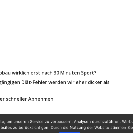
bau wirklich erst nach 30 Minuten Sport?
ängigen Diät-Fehler werden wir eher dicker als
er schneller Abnehmen
te, um unseren Service zu verbessern, Analysen durchzuführen, Werbu
bsites zu berücksichtigen. Durch die Nutzung der Website stimmen Sie