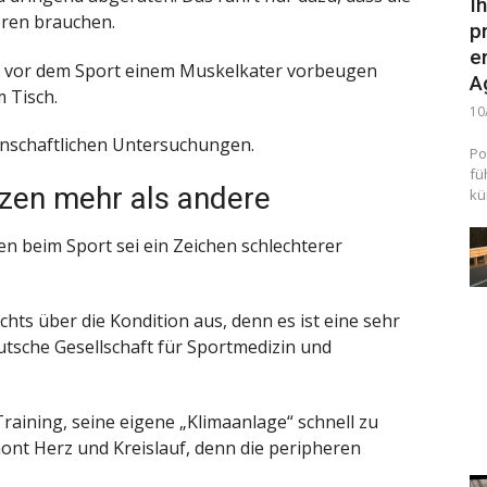
I
ren brauchen.
p
e
n vor dem Sport einem Muskelkater vorbeugen
A
 Tisch.
10
enschaftlichen Untersuchungen.
Po
fü
zen mehr als andere
kü
n beim Sport sei ein Zeichen schlechterer
chts über die Kondition aus, denn es ist eine sehr
Deutsche Gesellschaft für Sportmedizin und
raining, seine eigene „Klimaanlage“ schnell zu
hont Herz und Kreislauf, denn die peripheren