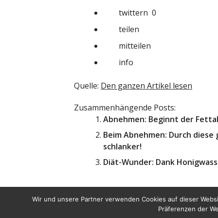
twittern
0
teilen
mitteilen
info
Quelle:
Den ganzen Artikel lesen
Zusammenhängende Posts:
Abnehmen: Beginnt der Fettab
Beim Abnehmen: Durch diese g
schlanker!
Diät-Wunder: Dank Honigwass
Wir und unsere Partner verwenden Cookies auf dieser Websi
Präferenzen der We