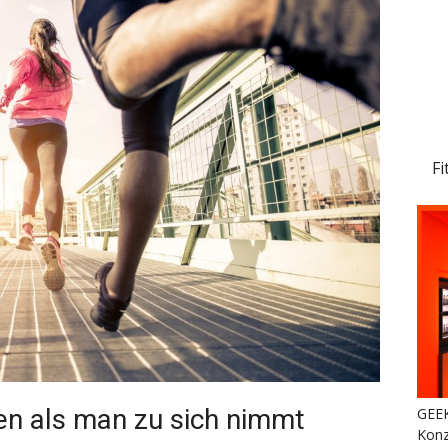
Fi
en als man zu sich nimmt
GEEK
Konz