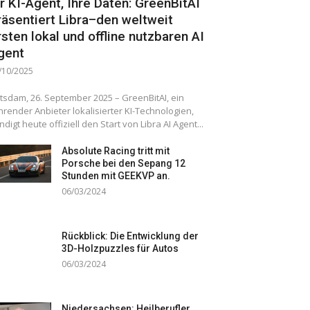
hr KI-Agent, Ihre Daten: GreenBitAI
räsentiert Libra–den weltweit
rsten lokal und offline nutzbaren AI
gent
/10/2025
tsdam, 26. September 2025 – GreenBitAI, ein
hrender Anbieter lokalisierter KI-Technologien,
ndigt heute offiziell den Start von Libra AI Agent...
Absolute Racing tritt mit
Porsche bei den Sepang 12
Stunden mit GEEKVP an.
06/03/2024
Rückblick: Die Entwicklung der
3D-Holzpuzzles für Autos
06/03/2024
Niedersachsen: Heilberufler