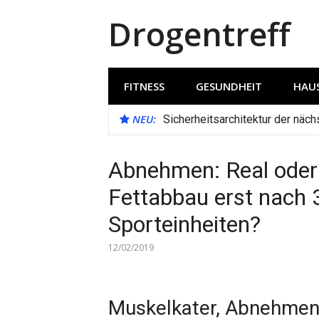
Direkt
Drogentreff
zum
Inhalt
FITNESS
GESUNDHEIT
HAUS
NEU:
Sicherheitsarchitektur der näc
Abnehmen: Real oder
Fettabbau erst nach 
Sporteinheiten?
12/02/2019
Muskelkater, Abnehmen,