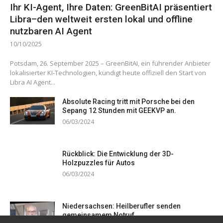
Ihr KI-Agent, Ihre Daten: GreenBitAI präsentiert
Libra–den weltweit ersten lokal und offline
nutzbaren AI Agent
10/10/2025
Potsdam, 26. September 2025 – GreenBitAI, ein führender Anbieter
lokalisierter KI-Technologien, kündigt heute offiziell den Start von
Libra AI Agent...
Absolute Racing tritt mit Porsche bei den
Sepang 12 Stunden mit GEEKVP an.
06/03/2024
Rückblick: Die Entwicklung der 3D-
Holzpuzzles für Autos
06/03/2024
Niedersachsen: Heilberufler senden
gemeinsamem Notruf