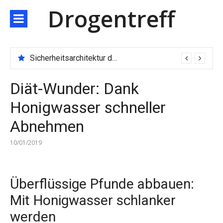
Direkt
Drogentreff
zum
Inhalt
Sicherheitsarchitektur der nächsten Generation: JARXE kombiniert Multi-Wallet und MPC als Schutzschild für digitales Vertrauen
Diät-Wunder: Dank
Honigwasser schneller
Abnehmen
10/01/2019
Überflüssige Pfunde abbauen:
Mit Honigwasser schlanker
werden