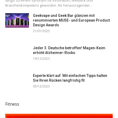
längst zu einem Synonym für Innovation, Weitblick und
Branchenkompetenz geworden. Als herausragender...
Geekvape und Geek Bar glänzen mit
renommierten MUSE- und European Product
Design Awards
21/01/2025
Jeder 3. Deutsche betroffen! Magen-Keim
erhöht Alzheimer-Risiko
19/12/2023
Experte klärt auf: Mit einfachen Tipps halten
Sie Ihren Rücken langfristig fit
05/12/2023
Fitness