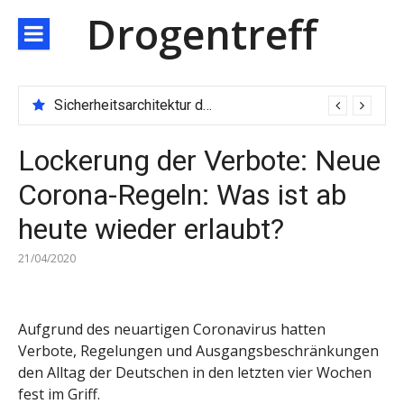
Direkt
Drogentreff
zum
Inhalt
Sicherheitsarchitektur der nächsten Generation: JARXE kombiniert Multi-Wallet und MPC als Schutzschild für digitales Vertrauen
Lockerung der Verbote: Neue
Corona-Regeln: Was ist ab
heute wieder erlaubt?
21/04/2020
Aufgrund des neuartigen Coronavirus hatten
Verbote, Regelungen und Ausgangsbeschränkungen
den Alltag der Deutschen in den letzten vier Wochen
fest im Griff.