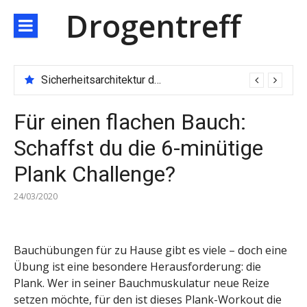
Direkt
Drogentreff
zum
Inhalt
Sicherheitsarchitektur der nächsten Generation: JARXE kombiniert Multi-Wallet und MPC als Schutzschild für digitales Vertrauen
Für einen flachen Bauch:
Schaffst du die 6-minütige
Plank Challenge?
24/03/2020
Bauchübungen für zu Hause gibt es viele – doch eine
Übung ist eine besondere Herausforderung: die
Plank. Wer in seiner Bauchmuskulatur neue Reize
setzen möchte, für den ist dieses Plank-Workout die