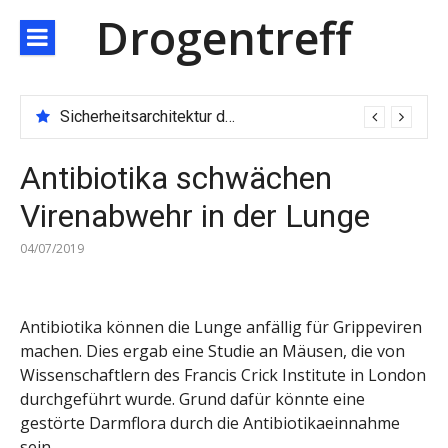
Direkt
Drogentreff
zum
Inhalt
Sicherheitsarchitektur der nächsten Generation: JARXE kombiniert Multi-Wallet und MPC als Schutzschild für digitales Vertrauen
Antibiotika schwächen
Virenabwehr in der Lunge
04/07/2019
Antibiotika können die Lunge anfällig für Grippeviren
machen. Dies ergab eine Studie an Mäusen, die von
Wissenschaftlern des Francis Crick Institute in London
durchgeführt wurde. Grund dafür könnte eine
gestörte Darmflora durch die Antibiotikaeinnahme
sein.