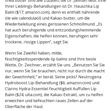
shea butter sind alle Zutaten, die Dr. Jaliman liebt. Eine
Ihrer Lieblings-Behandlungen ist Dr. Hauschka Lip
Balm ($17; amazon.com), denn es enthält nährende
öle wie calendulaöl) und Kakao-butter, um die
Wiederbelebung eines gerissenen Schmollmund. „Es
hat auch beruhigende und entzündungshemmende
Eigenschaften, die helfen können, beruhigen sehr
trockene, rissige Lippen“, sagt Sie.
Wenn Sie Zweifel haben, milde,
feuchtigkeitsspendende lip balms sind Ihre beste
Wette, Dr. Zeichner, erzählt Sie uns. „Benutzen Sie Sie
nur, wenn Sie Sie brauchen, nicht nur durch die macht
der Gewohnheit,“ er berät. Seine picks? Neutrogena
Hydroboost Lip-Behandlung ($6; amazon.com) und
Clarins Hydra-Essentiel Feuchtigkeit Auffüllen Lip
Balm ($24; ulta.com), die Kakao-Extrakt, um zu helfen
erweichen und befeuchten raues Zellen auf der
Oberfläche der Haut.