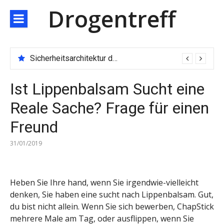
Direkt
Drogentreff
zum
Inhalt
Sicherheitsarchitektur der nächsten Generation: JARXE kombiniert Multi-Wallet und MPC als Schutzschild für digitales Vertrauen
Ist Lippenbalsam Sucht eine
Reale Sache? Frage für einen
Freund
31/01/2019
Heben Sie Ihre hand, wenn Sie irgendwie-vielleicht
denken, Sie haben eine sucht nach Lippenbalsam. Gut,
du bist nicht allein. Wenn Sie sich bewerben, ChapStick
mehrere Male am Tag, oder ausflippen, wenn Sie