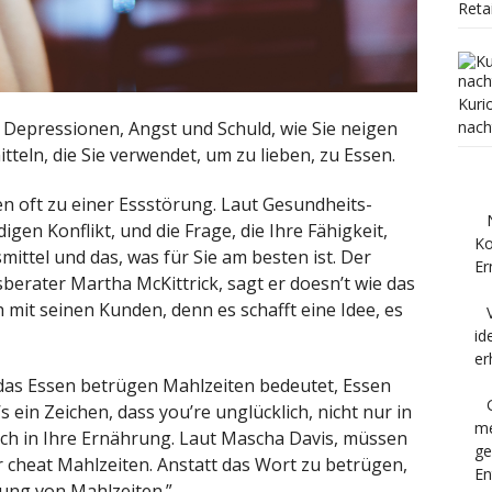
Reta
Kuri
nach
Depressionen, Angst und Schuld, wie Sie neigen
teln, die Sie verwendet, um zu lieben, zu Essen.
n oft zu einer Essstörung. Laut Gesundheits-
igen Konflikt, und die Frage, die Ihre Fähigkeit,
Ko
ittel und das, was für Sie am besten ist. Der
Er
rater Martha McKittrick, sagt er doesn’t wie das
mit seinen Kunden, denn es schafft eine Idee, es
id
er
s das Essen betrügen Mahlzeiten bedeutet, Essen
s ein Zeichen, dass you’re unglücklich, nicht nur in
me
uch in Ihre Ernährung. Laut Mascha Davis, müssen
ge
cheat Mahlzeiten. Anstatt das Wort zu betrügen,
En
lung von Mahlzeiten.”