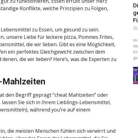
ut zu funktionieren, Essen erfüllt unser Herz
D
tändige Konflikte, welche Prinzipien zu Folgen,
g
F
25
 Lebensmittel zu Essen, um gesund zu sein.
en, unsere Liebe für leckere pizza, Pommes Frites,
Im
smittel, die wir lieben. Gibt es eine Möglichkeit,
Al
fen ein perfektes Gleichgewicht zwischen dem
In
ge
enen, die wir lieben? Here’s, was die Experten zu
-Mahlzeiten
t den Begriff geprägt “
cheat Mahlzeiten
” oder
 lassen Sie sich in Ihrem Lieblings-Lebensmittel,
bensmitteln), während you’re auf einem
ein, die meisten Menschen fühlen sich verwirrt und