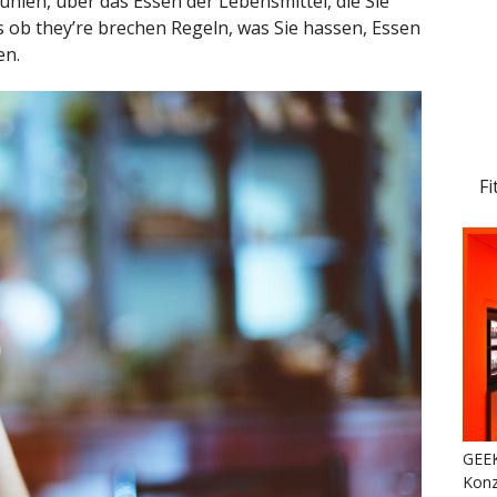
 fühlen, über das Essen der Lebensmittel, die Sie
ls ob they’re brechen Regeln, was Sie hassen, Essen
en.
Fi
GEEK
Konz