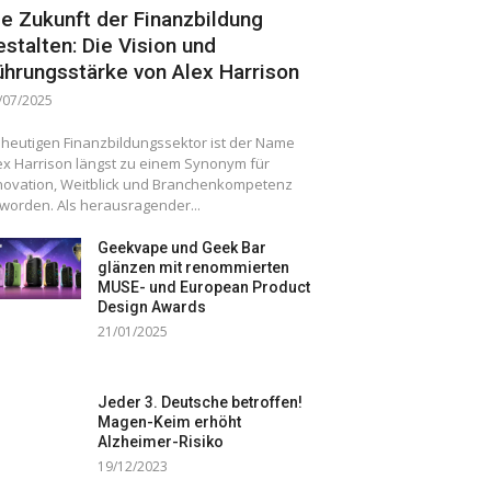
ie Zukunft der Finanzbildung
estalten: Die Vision und
ührungsstärke von Alex Harrison
/07/2025
 heutigen Finanzbildungssektor ist der Name
ex Harrison längst zu einem Synonym für
novation, Weitblick und Branchenkompetenz
worden. Als herausragender...
Geekvape und Geek Bar
glänzen mit renommierten
MUSE- und European Product
Design Awards
21/01/2025
Jeder 3. Deutsche betroffen!
Magen-Keim erhöht
Alzheimer-Risiko
19/12/2023