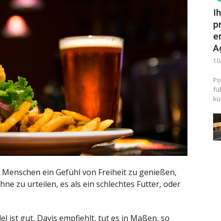
I
p
e
A
10
Po
fü
kü
Menschen ein Gefühl von Freiheit zu genießen,
hne zu urteilen, es als ein schlechtes Futter, oder
 ist gut, Davis empfiehlt, tut es in Maßen, so