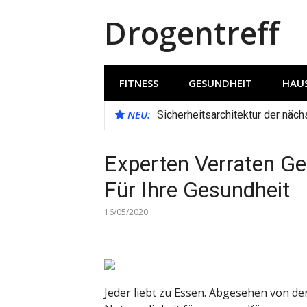
Direkt
Drogentreff
zum
Inhalt
FITNESS
GESUNDHEIT
HAUS
NEU:
Sicherheitsarchitektur der näc
Experten Verraten Ge
Für Ihre Gesundheit
16/05/2020
Jeder liebt zu Essen. Abgesehen von de