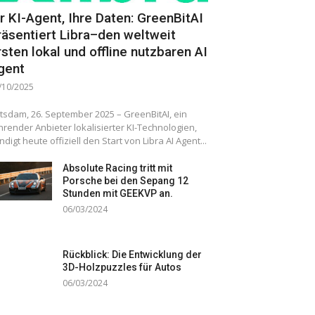
hr KI-Agent, Ihre Daten: GreenBitAI
räsentiert Libra–den weltweit
rsten lokal und offline nutzbaren AI
gent
/10/2025
tsdam, 26. September 2025 – GreenBitAI, ein
hrender Anbieter lokalisierter KI-Technologien,
ndigt heute offiziell den Start von Libra AI Agent...
Absolute Racing tritt mit
Porsche bei den Sepang 12
Stunden mit GEEKVP an.
06/03/2024
Rückblick: Die Entwicklung der
3D-Holzpuzzles für Autos
06/03/2024