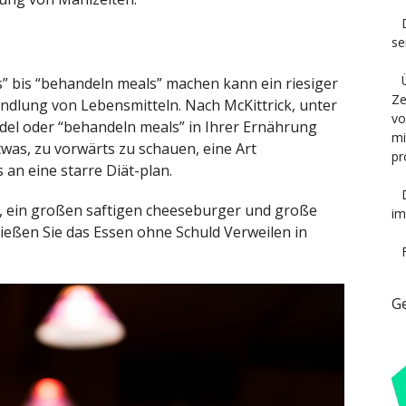
se
” bis “behandeln meals” machen kann ein riesiger
Ze
ndlung von Lebensmitteln. Nach McKittrick, unter
vo
el oder “behandeln meals” in Ihrer Ernährung
mi
as, zu vorwärts zu schauen, eine Art
pr
n eine starre Diät-plan.
en, ein großen saftigen cheeseburger und große
im
nießen Sie das Essen ohne Schuld Verweilen in
G