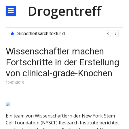
Direkt
Drogentreff
zum
Inhalt
Sicherheitsarchitektur der nächsten Generation: JARXE kombiniert Multi-Wallet und MPC als Schutzschild für digitales Vertrauen
Wissenschaftler machen
Fortschritte in der Erstellung
von clinical-grade-Knochen
15/01/2019
Ein team von Wissenschaftlern der New York Stem
Cell Foundation (NYSCF) Research Institute berichtet