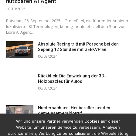
nutzbaren AI Agent
10/10/2025
Potsdam, 26. September 2025 – GreenBitAI, ein führender Anbieter
lokalisierter KI-Technologien, kündigt heute offiziell den Start von
Libra AI Agent...
Absolute Racing tritt mit Porsche bei den
Sepang 12 Stunden mit GEEKVP an.
06/03/2024
Rückblick: Die Entwicklung der 3D-
Holzpuzzles für Autos
06/03/2024
Niedersachsen: Heilberufler senden
gemeinsamem Notruf
19/12/2023
Wir und unsere Partner verwenden Cookies auf dieser
Website, um unseren Service zu verbessern, Analysen
durchzuführen, Werbung zu personalisieren, die Werbeleistung