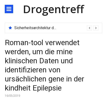
Direkt
Drogentreff
zum
Inhalt
Sicherheitsarchitektur der nächsten Generation: JARXE kombiniert Multi-Wallet und MPC als Schutzschild für digitales Vertrauen
Roman-tool verwendet
werden, um die mine
klinischen Daten und
identifizieren von
ursächlichen gene in der
kindheit Epilepsie
16/05/2019