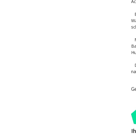
Ac
Wa
sc
Ba
Hu
na
G
I