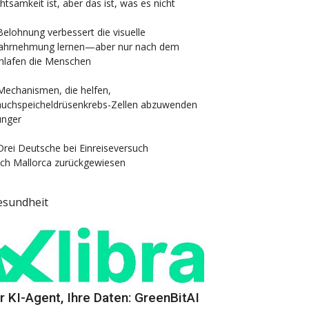
htsamkeit ist, aber das ist, was es nicht
Belohnung verbessert die visuelle
hrnehmung lernen—aber nur nach dem
hlafen die Menschen
Mechanismen, die helfen,
uchspeicheldrüsenkrebs-Zellen abzuwenden
nger
Drei Deutsche bei Einreiseversuch
ch Mallorca zurückgewiesen
esundheit
hr KI-Agent, Ihre Daten: GreenBitAI