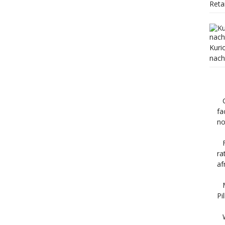
Reta
Kuri
nach
fa
no
ra
af
Pi