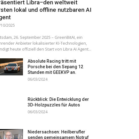
räsentiert Libra–den weltweit
rsten lokal und offline nutzbaren AI
gent
/10/2025
tsdam, 26. September 2025 – GreenBitAI, ein
hrender Anbieter lokalisierter KI-Technologien,
ndigt heute offiziell den Start von Libra AI Agent...
Absolute Racing tritt mit
Porsche bei den Sepang 12
Stunden mit GEEKVP an.
06/03/2024
Rückblick: Die Entwicklung der
3D-Holzpuzzles für Autos
06/03/2024
Niedersachsen: Heilberufler
senden gemeinsamem Notruf