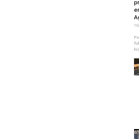
p
e
A
10
Po
fü
kü