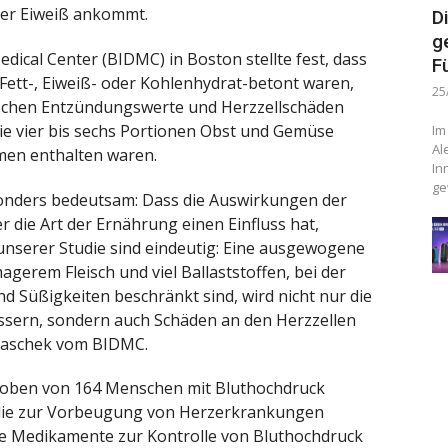
der Eiweiß ankommt.
D
g
ical Center (BIDMC) in Boston stellte fest, dass
F
 Fett-, Eiweiß- oder Kohlenhydrat-betont waren,
25
ochen Entzündungswerte und Herzzellschäden
 die vier bis sechs Portionen Obst und Gemüse
Im
Al
rmen enthalten waren.
In
ge
sonders bedeutsam: Dass die Auswirkungen der
r die Art der Ernährung einen Einfluss hat,
 unserer Studie sind eindeutig: Eine ausgewogene
gerem Fleisch und viel Ballaststoffen, bei der
nd Süßigkeiten beschränkt sind, wird nicht nur die
ssern, sondern auch Schäden an den Herzzellen
uraschek vom BIDMC.
roben von 164 Menschen mit Bluthochdruck
tudie zur Vorbeugung von Herzerkrankungen
e Medikamente zur Kontrolle von Bluthochdruck