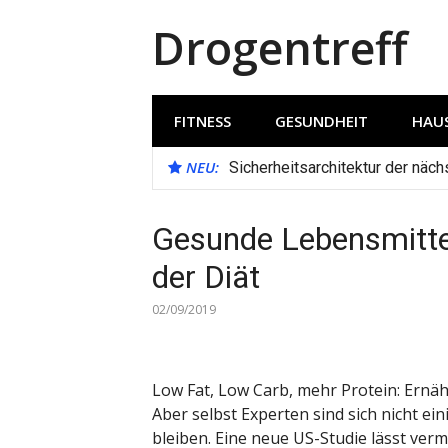
Direkt
Drogentreff
zum
Inhalt
FITNESS
GESUNDHEIT
HAUS
NEU:
Sicherheitsarchitektur der näc
Gesunde Lebensmittel 
der Diät
02/09/2019
Low Fat, Low Carb, mehr Protein: Ernäh
Aber selbst Experten sind sich nicht e
bleiben. Eine neue US-Studie lässt ver