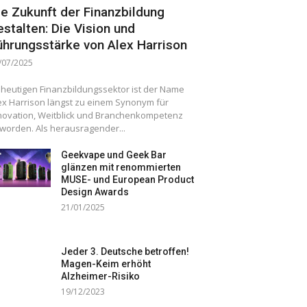
ie Zukunft der Finanzbildung
estalten: Die Vision und
ührungsstärke von Alex Harrison
/07/2025
 heutigen Finanzbildungssektor ist der Name
ex Harrison längst zu einem Synonym für
novation, Weitblick und Branchenkompetenz
worden. Als herausragender...
Geekvape und Geek Bar
glänzen mit renommierten
MUSE- und European Product
Design Awards
21/01/2025
Jeder 3. Deutsche betroffen!
Magen-Keim erhöht
Alzheimer-Risiko
19/12/2023