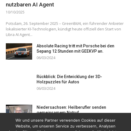
nutzbaren AI Agent
10/10/2025
Potsdam, 26. September 2025 – GreenBitAI, ein führender Anbieter
lokalisierter KI-Technologien, kündigt heute offiziell den Start von
Libra AI Agent...
Absolute Racing tritt mit Porsche bei den
Sepang 12 Stunden mit GEEKVP an.
06/03/2024
Rückblick: Die Entwicklung der 3D-
Holzpuzzles für Autos
06/03/2024
Niedersachsen: Heilberufler senden
gemeinsamem Notruf
19/12/2023
Wir und unsere Partner verwenden Cookies auf dieser
Website, um unseren Service zu verbessern, Analysen