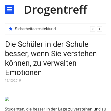
Direkt
Drogentreff
zum
Inhalt
Sicherheitsarchitektur der nächsten Generation: JARXE kombiniert Multi-Wallet und MPC als Schutzschild für digitales Vertrauen
Die Schüler in der Schule
besser, wenn Sie verstehen
können, zu verwalten
Emotionen
12/12/2019
Studenten, die besser in der Lage zu verstehen und zu