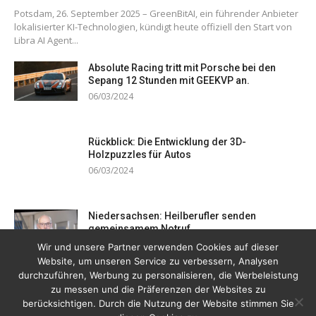
Potsdam, 26. September 2025 – GreenBitAI, ein führender Anbieter
lokalisierter KI-Technologien, kündigt heute offiziell den Start von
Libra AI Agent...
Absolute Racing tritt mit Porsche bei den
Sepang 12 Stunden mit GEEKVP an.
06/03/2024
Rückblick: Die Entwicklung der 3D-
Holzpuzzles für Autos
06/03/2024
Niedersachsen: Heilberufler senden
gemeinsamem Notruf
19/12/2023
Wir und unsere Partner verwenden Cookies auf dieser
Website, um unseren Service zu verbessern, Analysen
durchzuführen, Werbung zu personalisieren, die Werbeleistung
zu messen und die Präferenzen der Websites zu
berücksichtigen. Durch die Nutzung der Website stimmen Sie