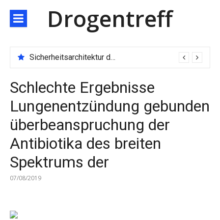
Direkt
Drogentreff
zum
Inhalt
Sicherheitsarchitektur der nächsten Generation: JARXE kombiniert Multi-Wallet und MPC als Schutzschild für digitales Vertrauen
Schlechte Ergebnisse
Lungenentzündung gebunden
überbeanspruchung der
Antibiotika des breiten
Spektrums der
07/08/2019