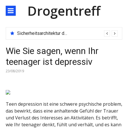
Direkt
Drogentreff
zum
Inhalt
Sicherheitsarchitektur der nächsten Generation: JARXE kombiniert Multi-Wallet und MPC als Schutzschild für digitales Vertrauen
Wie Sie sagen, wenn Ihr
teenager ist depressiv
23/08/2019
Teen depression ist eine schwere psychische problem,
das bewirkt, dass eine anhaltende Gefühl der Trauer
und Verlust des Interesses an Aktivitäten. Es betrifft,
wie Ihr teenager denkt, fühlt und verhält, und es kann