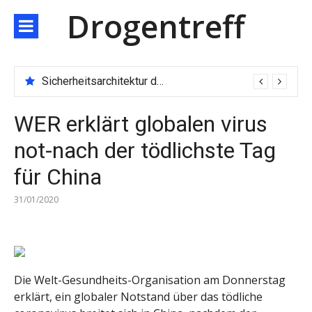
Direkt
Drogentreff
zum
Inhalt
Sicherheitsarchitektur der nächsten Generation: JARXE kombiniert Multi-Wallet und MPC als Schutzschild für digitales Vertrauen
WER erklärt globalen virus
not-nach der tödlichste Tag
für China
31/01/2020
Die Welt-Gesundheits-Organisation am Donnerstag
erklärt, ein globaler Notstand über das tödliche