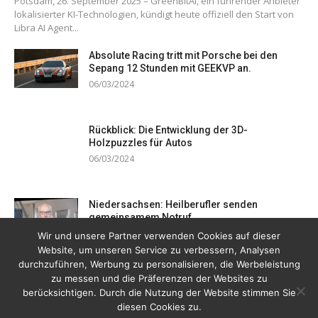
Potsdam, 26. September 2025 – GreenBitAI, ein führender Anbieter
lokalisierter KI-Technologien, kündigt heute offiziell den Start von
Libra AI Agent...
Absolute Racing tritt mit Porsche bei den
Sepang 12 Stunden mit GEEKVP an.
06/03/2024
Rückblick: Die Entwicklung der 3D-
Holzpuzzles für Autos
06/03/2024
Niedersachsen: Heilberufler senden
gemeinsamem Notruf
19/12/2023
Wir und unsere Partner verwenden Cookies auf dieser
Website, um unseren Service zu verbessern, Analysen
durchzuführen, Werbung zu personalisieren, die Werbeleistung
zu messen und die Präferenzen der Websites zu
berücksichtigen. Durch die Nutzung der Website stimmen Sie
diesen Cookies zu.