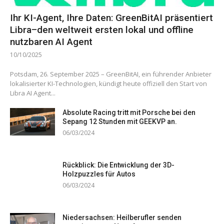
Ihr KI-Agent, Ihre Daten: GreenBitAI präsentiert
Libra–den weltweit ersten lokal und offline
nutzbaren AI Agent
10/10/2025
Potsdam, 26. September 2025 – GreenBitAI, ein führender Anbieter
lokalisierter KI-Technologien, kündigt heute offiziell den Start von
Libra AI Agent...
Absolute Racing tritt mit Porsche bei den
Sepang 12 Stunden mit GEEKVP an.
06/03/2024
Rückblick: Die Entwicklung der 3D-
Holzpuzzles für Autos
06/03/2024
Niedersachsen: Heilberufler senden