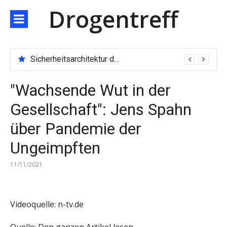
Direkt
Drogentreff
zum
Inhalt
Sicherheitsarchitektur der nächsten Generation: JARXE kombiniert Multi-Wallet und MPC als Schutzschild für digitales Vertrauen
"Wachsende Wut in der
Gesellschaft": Jens Spahn
über Pandemie der
Ungeimpften
11/11/2021
Videoquelle: n-tv.de
Quelle:
Den ganzen Artikel lesen