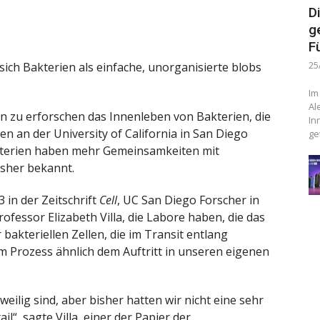
D
g
F
ich Bakterien als einfache, unorganisierte blobs
25
Im
Al
en zu erforschen das Innenleben von Bakterien, die
In
en an der University of California in San Diego
ge
akterien haben mehr Gemeinsamkeiten mit
isher bekannt.
3 in der Zeitschrift
Cell
, UC San Diego Forscher in
ofessor Elizabeth Villa, die Labore haben, die das
 bakteriellen Zellen, die im Transit entlang
m Prozess ähnlich dem Auftritt in unseren eigenen
gweilig sind, aber bisher hatten wir nicht eine sehr
il“, sagte Villa, einer der Papier der