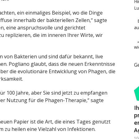
Hi
Lu
hten, ein einmaliges Beispiel, wo die Dinge
ffuse innerhalb der bakteriellen Zellen,“ sagte
n, eine anspruchsvolle und gerichtet
au
replizieren, die im inneren Ihrer Wirte, wir
wi
en von Bakterien und sind dafür bekannt, live
en. Pogliano glaubt, dass die neuen Erkenntnisse
G
über die evolutionäre Entwicklung von Phagen, die
rksamkeit.
r 100 Jahre, aber Sie sind jetzt zu empfangen
 der Nutzung für die Phagen-Therapie,“ sagte
I
p
uen Papier ist die Art, die eines Tages genutzt
e
zu heilen eine Vielzahl von Infektionen.
A
10