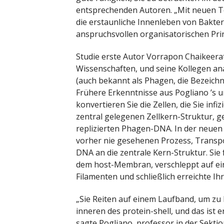
entsprechenden Autoren. „Mit neuen T
die erstaunliche Innenleben von Bakter
anspruchsvollen organisatorischen Prin
Studie erste Autor Vorrapon Chaikeera
Wissenschaften, und seine Kollegen a
(auch bekannt als Phagen, die Bezeichnu
Frühere Erkenntnisse aus Pogliano ’s und
konvertieren Sie die Zellen, die Sie inf
zentral gelegenen Zellkern-Struktur, g
replizierten Phagen-DNA. In der neuen 
vorher nie gesehenen Prozess, Transp
DNA an die zentrale Kern-Struktur. Sie 
dem host-Membran, verschleppt auf ein
Filamenten und schließlich erreichte I
„Sie Reiten auf einem Laufband, um zu
inneren des protein-shell, und das ist
sagte Pogliano, professor in der Sekti