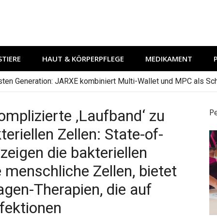
TIERE
HAUT & KÖRPERPFLEGE
MEDIKAMENT
hsten Generation: JARXE kombiniert Multi-Wallet und MPC als Schu
omplizierte ‚Laufband‘ zu
P
eriellen Zellen: State-of-
zeigen die bakteriellen
e menschliche Zellen, bietet
agen-Therapien, die auf
nfektionen