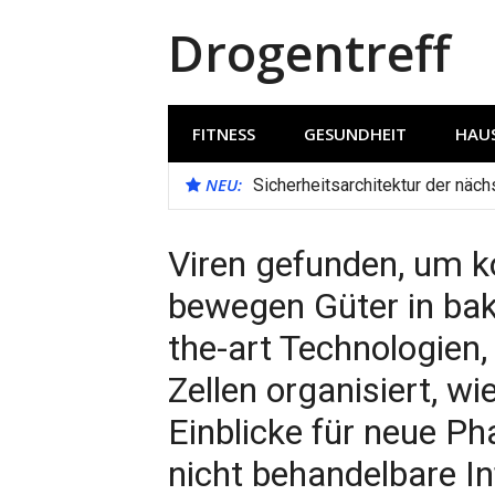
Direkt
Drogentreff
zum
Inhalt
FITNESS
GESUNDHEIT
HAUS
NEU:
Sicherheitsarchitektur der näc
Viren gefunden, um k
bewegen Güter in bakt
the-art Technologien, 
Zellen organisiert, wi
Einblicke für neue Ph
nicht behandelbare I