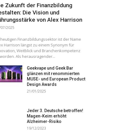
ie Zukunft der Finanzbildung
estalten: Die Vision und
ührungsstärke von Alex Harrison
/07/2025
 heutigen Finanzbildungssektor ist der Name
ex Harrison längst zu einem Synonym für
novation, Weitblick und Branchenkompetenz
worden. Als herausragender...
Geekvape und Geek Bar
glänzen mit renommierten
MUSE- und European Product
Design Awards
21/01/2025
Jeder 3. Deutsche betroffen!
Magen-Keim erhöht
Alzheimer-Risiko
19/12/2023