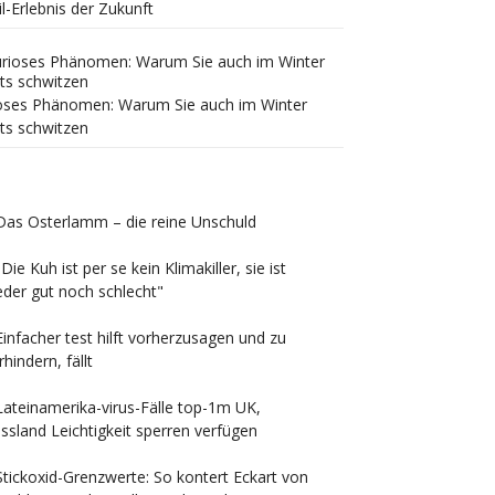
il-Erlebnis der Zukunft
oses Phänomen: Warum Sie auch im Winter
ts schwitzen
Das Osterlamm – die reine Unschuld
"Die Kuh ist per se kein Klimakiller, sie ist
der gut noch schlecht"
Einfacher test hilft vorherzusagen und zu
rhindern, fällt
Lateinamerika-virus-Fälle top-1m UK,
ssland Leichtigkeit sperren verfügen
Stickoxid-Grenzwerte: So kontert Eckart von