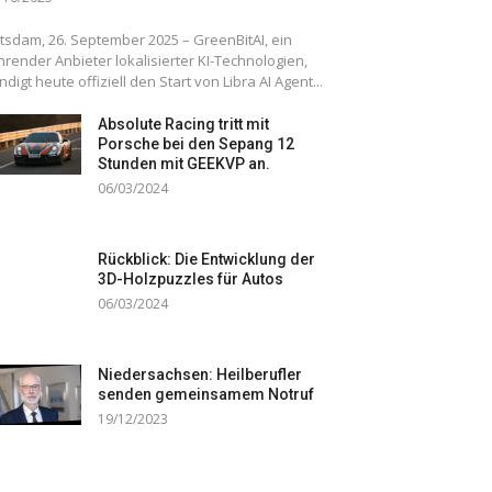
tsdam, 26. September 2025 – GreenBitAI, ein
hrender Anbieter lokalisierter KI-Technologien,
ndigt heute offiziell den Start von Libra AI Agent...
Absolute Racing tritt mit
Porsche bei den Sepang 12
Stunden mit GEEKVP an.
06/03/2024
Rückblick: Die Entwicklung der
3D-Holzpuzzles für Autos
06/03/2024
Niedersachsen: Heilberufler
senden gemeinsamem Notruf
19/12/2023