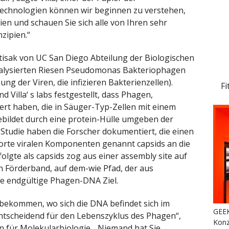
echnologien können wir beginnen zu verstehen,
ien und schauen Sie sich alle von Ihren sehr
zipien.“
tisak von UC San Diego Abteilung der Biologischen
nalysierten Riesen Pseudomonas Bakteriophagen
ng der Viren, die infizieren Bakterienzellen).
Fi
 Villa‘ s labs festgestellt, dass Phagen,
iziert haben, die in Säuger-Typ-Zellen mit einem
ebildet durch eine protein-Hülle umgeben der
Studie haben die Forscher dokumentiert, die einen
orte viralen Komponenten genannt capsids an die
folgte als capsids zog aus einer assembly site auf
 Förderband, auf dem-wie Pfad, der aus
hre endgültige Phagen-DNA Ziel.
 bekommen, wo sich die DNA befindet sich im
GEEK
 entscheidend für den Lebenszyklus des Phagen“,
Konz
on für Molekularbiologie. „Niemand hat Sie