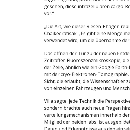
gesehen, diese intrazellulären cargo-Re
vor.“
„Die Art, wie dieser Riesen-Phagen repli
Chaikeeratisak. „Es gibt eine Menge m
verwendet wird, um die übernahme der b
Das öffnen der Tür zu der neuen Entd
Zeitraffer-Fluoreszenzmikroskopie, di
der Zelle, ähnlich wie ein Google Eart
mit der cryo-Elektronen-Tomographie, d
Sicht, die erlaubt, die Wissenschaftler
von einzelnen Fahrzeugen und Mensche
Villa sagte, jede Technik die Perspekti
sondern brachte auch neue Fragen hins
verteilungsmechanismen innerhalb der b
Mitglied der beiden labs, ist ausgebi
Daten und Erkenntnisse aus den einzel