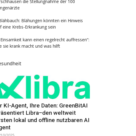
rschhausen die Stellungnahme der 100
ngenärzte
Blähbauch: Blähungen könnten ein Hinweis
f eine Krebs-Erkrankung sein
„Einsamkeit kann einen regelrecht auffressen“:
e sie krank macht und was hilft
esundheit
hr KI-Agent, Ihre Daten: GreenBitAI
räsentiert Libra–den weltweit
rsten lokal und offline nutzbaren AI
gent
/10/2025