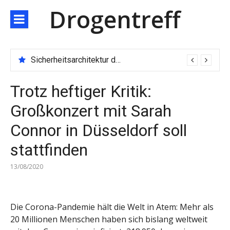
Direkt
Drogentreff
zum
Inhalt
Sicherheitsarchitektur der nächsten Generation: JARXE kombiniert Multi-Wallet und MPC als Schutzschild für digitales Vertrauen
Trotz heftiger Kritik:
Großkonzert mit Sarah
Connor in Düsseldorf soll
stattfinden
13/08/2020
Die Corona-Pandemie hält die Welt in Atem: Mehr als
20 Millionen Menschen haben sich bislang weltweit