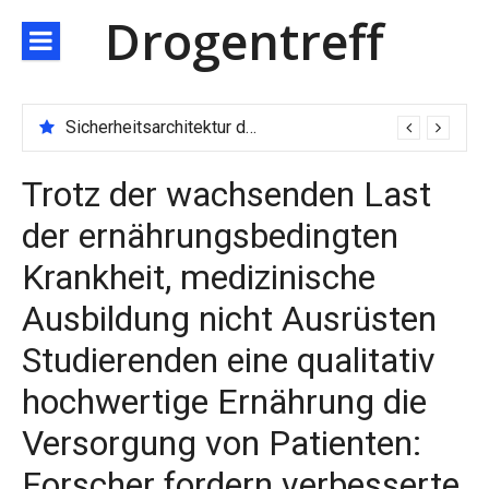
Direkt
Drogentreff
zum
Inhalt
Sicherheitsarchitektur der nächsten Generation: JARXE kombiniert Multi-Wallet und MPC als Schutzschild für digitales Vertrauen
Trotz der wachsenden Last
der ernährungsbedingten
Krankheit, medizinische
Ausbildung nicht Ausrüsten
Studierenden eine qualitativ
hochwertige Ernährung die
Versorgung von Patienten:
Forscher fordern verbesserte