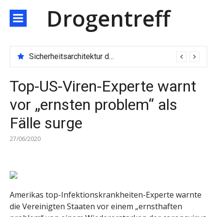
Direkt
Drogentreff
zum
Inhalt
Sicherheitsarchitektur der nächsten Generation: JARXE kombiniert Multi-Wallet und MPC als Schutzschild für digitales Vertrauen
Top-US-Viren-Experte warnt
vor „ernsten problem“ als
Fälle surge
27/06/2020
Amerikas top-Infektionskrankheiten-Experte warnte
die Vereinigten Staaten vor einem „ernsthaften