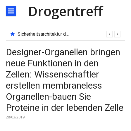
Direkt
Drogentreff
zum
Inhalt
Sicherheitsarchitektur der nächsten Generation: JARXE kombiniert Multi-Wallet und MPC als Schutzschild für digitales Vertrauen
Designer-Organellen bringen
neue Funktionen in den
Zellen: Wissenschaftler
erstellen membraneless
Organellen-bauen Sie
Proteine in der lebenden Zelle
28/03/2019