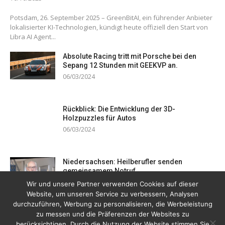
Potsdam, 26. September 2025 – GreenBitAI, ein führender Anbieter
lokalisierter KI-Technologien, kündigt heute offiziell den Start von
Libra AI Agent...
Absolute Racing tritt mit Porsche bei den
Sepang 12 Stunden mit GEEKVP an.
06/03/2024
Rückblick: Die Entwicklung der 3D-
Holzpuzzles für Autos
06/03/2024
Niedersachsen: Heilberufler senden
gemeinsamem Notruf
19/12/2023
Wir und unsere Partner verwenden Cookies auf dieser
Website, um unseren Service zu verbessern, Analysen
durchzuführen, Werbung zu personalisieren, die Werbeleistung
zu messen und die Präferenzen der Websites zu
berücksichtigen. Durch die Nutzung der Website stimmen Sie