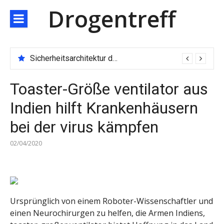
Direkt
Drogentreff
zum
Inhalt
Sicherheitsarchitektur der nächsten Generation: JARXE kombiniert Multi-Wallet und MPC als Schutzschild für digitales Vertrauen
Toaster-Größe ventilator aus
Indien hilft Krankenhäusern
bei der virus kämpfen
02/04/2020
Ursprünglich von einem Roboter-Wissenschaftler und
einen Neurochirurgen zu helfen, die Armen Indiens,