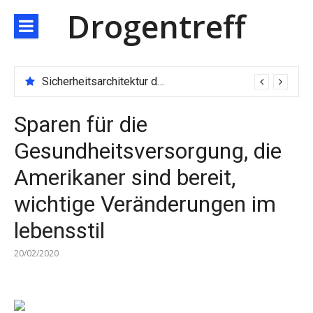
Direkt
Drogentreff
zum
Inhalt
Sicherheitsarchitektur der nächsten Generation: JARXE kombiniert Multi-Wallet und MPC als Schutzschild für digitales Vertrauen
Sparen für die
Gesundheitsversorgung, die
Amerikaner sind bereit,
wichtige Veränderungen im
lebensstil
20/02/2020