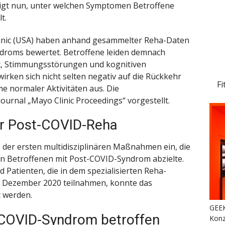
igt nun, unter welchen Symptomen Betroffene
t.
inic (USA) haben anhand gesammelter Reha-Daten
ndroms bewertet. Betroffene leiden demnach
t, Stimmungsstörungen und kognitiven
rken sich nicht selten negativ auf die Rückkehr
Fi
e normaler Aktivitäten aus. Die
urnal „Mayo Clinic Proceedings“ vorgestellt.
er Post-COVID-Reha
e der ersten multidisziplinären Maßnahmen ein, die
n Betroffenen mit Post-COVID-Syndrom abzielte.
 Patienten, die in dem spezialisierten Reha-
. Dezember 2020 teilnahmen, konnte das
t werden.
GEEK
COVID-Syndrom betroffen
Konz