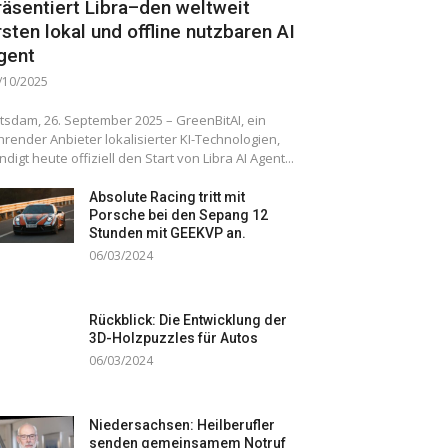
räsentiert Libra–den weltweit
rsten lokal und offline nutzbaren AI
gent
/10/2025
tsdam, 26. September 2025 – GreenBitAI, ein
hrender Anbieter lokalisierter KI-Technologien,
ndigt heute offiziell den Start von Libra AI Agent...
Absolute Racing tritt mit
Porsche bei den Sepang 12
Stunden mit GEEKVP an.
06/03/2024
Rückblick: Die Entwicklung der
3D-Holzpuzzles für Autos
06/03/2024
Niedersachsen: Heilberufler
senden gemeinsamem Notruf