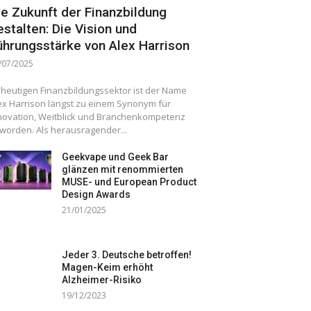
ie Zukunft der Finanzbildung
estalten: Die Vision und
ührungsstärke von Alex Harrison
/07/2025
 heutigen Finanzbildungssektor ist der Name
ex Harrison längst zu einem Synonym für
novation, Weitblick und Branchenkompetenz
worden. Als herausragender...
Geekvape und Geek Bar
glänzen mit renommierten
MUSE- und European Product
Design Awards
21/01/2025
Jeder 3. Deutsche betroffen!
Magen-Keim erhöht
Alzheimer-Risiko
19/12/2023