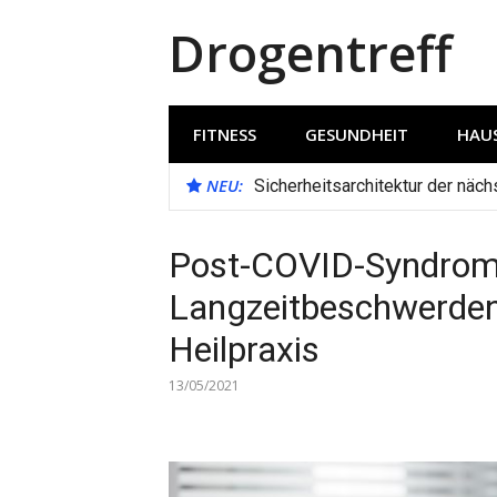
Direkt
Drogentreff
zum
Inhalt
FITNESS
GESUNDHEIT
HAUS
NEU:
Sicherheitsarchitektur der näc
Post-COVID-Syndrom:
Langzeitbeschwerde
Heilpraxis
13/05/2021