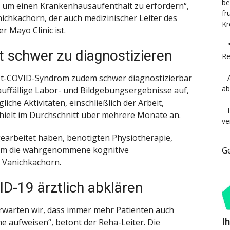
be
 um einen Krankenhausaufenthalt zu erfordern“,
fr
nichkachorn, der auch medizinischer Leiter des
Kr
 Mayo Clinic ist.
 schwer zu diagnostizieren
Re
ost-COVID-Syndrom zudem schwer diagnostizierbar
ab
auffällige Labor- und Bildgebungsergebnisse auf,
iche Aktivitäten, einschließlich der Arbeit,
 hielt im Durchschnitt über mehrere Monate an.
ve
gearbeitet haben, benötigten Physiotherapie,
, um die wahrgenommene kognitive
G
. Vanichkachorn.
-19 ärztlich abklären
rwarten wir, dass immer mehr Patienten auch
I
e aufweisen“, betont der Reha-Leiter. Die