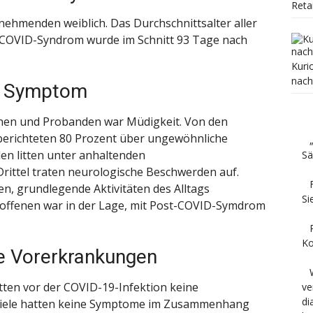
Reta
lnehmenden weiblich. Das Durchschnittsalter aller
t-COVID-Syndrom wurde im Schnitt 93 Tage nach
Kuri
nach
es Symptom
nen und Probanden war Müdigkeit. Von den
erichteten 80 Prozent über ungewöhnliche
en litten unter anhaltenden
Sä
ittel traten neurologische Beschwerden auf.
ten, grundlegende Aktivitäten des Alltags
Si
troffenen war in der Lage, mit Post-COVID-Symdrom
Ko
ne Vorerkrankungen
atten vor der COVID-19-Infektion keine
ve
di
viele hatten keine Symptome im Zusammenhang