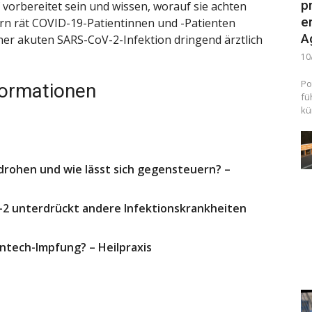
p
 vorbereitet sein und wissen, worauf sie achten
e
n rät COVID-19-Patientinnen und -Patienten
A
er akuten SARS-CoV-2-Infektion dringend ärztlich
10
Po
formationen
fü
kü
drohen und wie lässt sich gegensteuern? –
2 unterdrückt andere Infektionskrankheiten
ntech-Impfung? – Heilpraxis