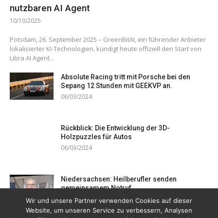
nutzbaren AI Agent
10/10/2025
Potsdam, 26. September 2025 – GreenBitAI, ein führender Anbieter
lokalisierter KI-Technologien, kündigt heute offiziell den Start von
Libra AI Agent...
Absolute Racing tritt mit Porsche bei den
Sepang 12 Stunden mit GEEKVP an.
06/03/2024
Rückblick: Die Entwicklung der 3D-
Holzpuzzles für Autos
06/03/2024
Niedersachsen: Heilberufler senden
gemeinsamem Notruf
19/12/2023
Wir und unsere Partner verwenden Cookies auf dieser
Website, um unseren Service zu verbessern, Analysen