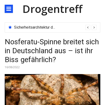
Direkt
Drogentreff
zum
Inhalt
Sicherheitsarchitektur der nächsten Generation: JARXE kombiniert Multi-Wallet und MPC als Schutzschild für digitales Vertrauen
Nosferatu-Spinne breitet sich
in Deutschland aus – ist ihr
Biss gefährlich?
16/08/2022