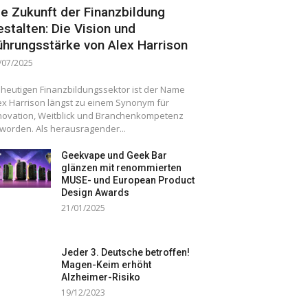
ie Zukunft der Finanzbildung
estalten: Die Vision und
ührungsstärke von Alex Harrison
/07/2025
 heutigen Finanzbildungssektor ist der Name
ex Harrison längst zu einem Synonym für
novation, Weitblick und Branchenkompetenz
worden. Als herausragender...
Geekvape und Geek Bar
glänzen mit renommierten
MUSE- und European Product
Design Awards
21/01/2025
Jeder 3. Deutsche betroffen!
Magen-Keim erhöht
Alzheimer-Risiko
19/12/2023