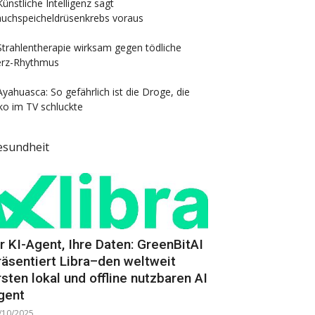
Künstliche Intelligenz sagt
uchspeicheldrüsenkrebs voraus
Strahlentherapie wirksam gegen tödliche
rz-Rhythmus
Ayahuasca: So gefährlich ist die Droge, die
ko im TV schluckte
esundheit
hr KI-Agent, Ihre Daten: GreenBitAI
räsentiert Libra–den weltweit
rsten lokal und offline nutzbaren AI
gent
/10/2025