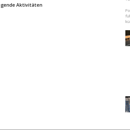
egende Aktivitäten
Po
fü
kü