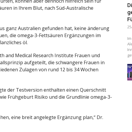
burten, können aber dennoch hilfreich sein für
D
äuren in Ihrem Blut, nach Süd-Australische
g
F
25
aus ganz Australien gefunden hat, keine änderung
auen, die omega-3-Fettsäuren Ergänzungen im
Im
anzliches öl.
Al
In
th and Medical Research Institute Frauen und
ge
lsprinzip aufgeteilt, die schwangere Frauen in
hiedenen Zulagen von rund 12 bis 34 Wochen
gte der Testversion enthalten einen Querschnitt
ie Frühgeburt Risiko und die Grundlinie omega-3-
ehen, eine breit angelegte Ergänzung plan,“ Dr.