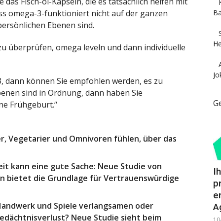
 das Fisch-öl-Kapseln, die es tatsächlich helfen mit
ass omega-3-funktioniert nicht auf der ganzen
Ba
 persönlichen Ebenen sind.
He
zu überprüfen, omega leveln und dann individuelle
Jo
-3, dann können Sie empfohlen werden, es zu
benen sind in Ordnung, dann haben Sie
G
ine Frühgeburt.“
r, Vegetarier und Omnivoren fühlen, über das
it kann eine gute Sache: Neue Studie von
I
n bietet die Grundlage für Vertrauenswürdige
p
e
andwerk und Spiele verlangsamen oder
A
edächtnisverlust? Neue Studie sieht beim
10