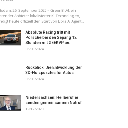
tsdam, 26. September 2025 – GreenBitAI, ein
hrender Anbieter lokalisierter KI-Technologien,
ndigt heute offiziell den Start von Libra AI Agent...
Absolute Racing tritt mit
Porsche bei den Sepang 12
Stunden mit GEEKVP an.
06/03/2024
Rückblick: Die Entwicklung der
3D-Holzpuzzles für Autos
06/03/2024
Niedersachsen: Heilberufler
senden gemeinsamem Notruf
19/12/2023