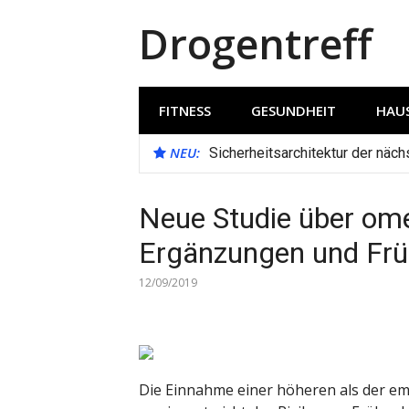
Direkt
Drogentreff
zum
Inhalt
FITNESS
GESUNDHEIT
HAUS
NEU:
Sicherheitsarchitektur der näc
Neue Studie über om
Ergänzungen und Frü
12/09/2019
Die Einnahme einer höheren als der e