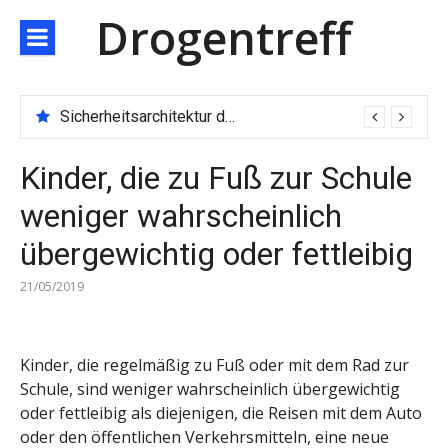
Direkt
Drogentreff
zum
Inhalt
Sicherheitsarchitektur der nächsten Generation: JARXE kombiniert Multi-Wallet und MPC als Schutzschild für digitales Vertrauen
Kinder, die zu Fuß zur Schule
weniger wahrscheinlich
übergewichtig oder fettleibig
21/05/2019
Kinder, die regelmäßig zu Fuß oder mit dem Rad zur
Schule, sind weniger wahrscheinlich übergewichtig
oder fettleibig als diejenigen, die Reisen mit dem Auto
oder den öffentlichen Verkehrsmitteln, eine neue