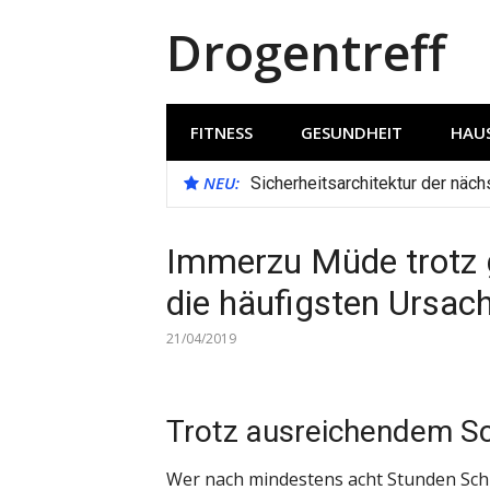
Direkt
Drogentreff
zum
Inhalt
FITNESS
GESUNDHEIT
HAUS
NEU:
Sicherheitsarchitektur der näc
Immerzu Müde trotz 
die häufigsten Ursac
21/04/2019
Trotz ausreichendem Sc
Wer nach mindestens acht Stunden Schl