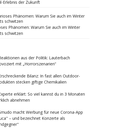
il-Erlebnis der Zukunft
oses Phänomen: Warum Sie auch im Winter
ts schwitzen
Reaktionen aus der Politik: Lauterbach
ovoziert mit „Horrorszenarien“
Erschreckende Bilanz: In fast allen Outdoor-
odukten stecken giftige Chemikalien
Experte erklärt: So viel kannst du in 3 Monaten
rklich abnehmen
Smudo macht Werbung für neue Corona-App
uca" – und bezeichnet Konzerte als
ndgegner"