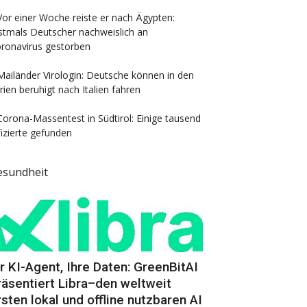
Vor einer Woche reiste er nach Ägypten:
stmals Deutscher nachweislich an
ronavirus gestorben
Mailänder Virologin: Deutsche können in den
rien beruhigt nach Italien fahren
Corona-Massentest in Südtirol: Einige tausend
fizierte gefunden
esundheit
hr KI-Agent, Ihre Daten: GreenBitAI
räsentiert Libra–den weltweit
rsten lokal und offline nutzbaren AI