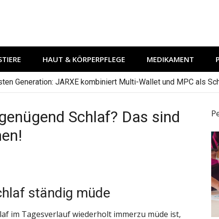
TIERE
HAUT & KÖRPERPFLEGE
MEDIKAMENT
hsten Generation: JARXE kombiniert Multi-Wallet und MPC als Schu
genügend Schlaf? Das sind
P
hen!
hlaf ständig müde
af im Tagesverlauf wiederholt immerzu müde ist,