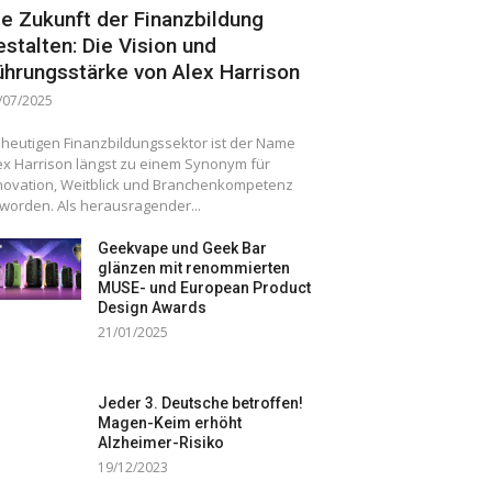
ie Zukunft der Finanzbildung
estalten: Die Vision und
ührungsstärke von Alex Harrison
/07/2025
 heutigen Finanzbildungssektor ist der Name
ex Harrison längst zu einem Synonym für
novation, Weitblick und Branchenkompetenz
worden. Als herausragender...
Geekvape und Geek Bar
glänzen mit renommierten
MUSE- und European Product
Design Awards
21/01/2025
Jeder 3. Deutsche betroffen!
Magen-Keim erhöht
Alzheimer-Risiko
19/12/2023