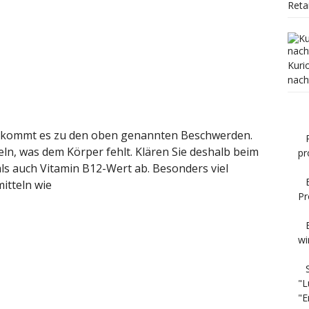
Reta
Kuri
nach
2 kommt es zu den oben genannten Beschwerden.
eln, was dem Körper fehlt. Klären Sie deshalb beim
pr
als auch Vitamin B12-Wert ab. Besonders viel
itteln wie
Pr
wi
"L
"E