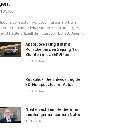
gent
/10/2025
tsdam, 26. September 2025 – GreenBitAI, ein
hrender Anbieter lokalisierter KI-Technologien,
ndigt heute offiziell den Start von Libra AI Agent...
Absolute Racing tritt mit
Porsche bei den Sepang 12
Stunden mit GEEKVP an.
06/03/2024
Rückblick: Die Entwicklung der
3D-Holzpuzzles für Autos
06/03/2024
Niedersachsen: Heilberufler
senden gemeinsamem Notruf
19/12/2023