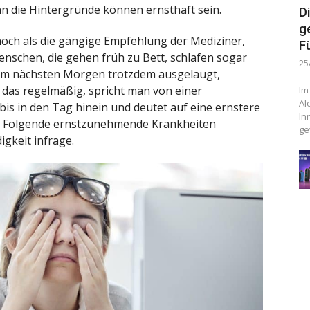
nn die Hintergründe können ernsthaft sein.
D
g
och als die gängige Empfehlung der Mediziner,
F
enschen, die gehen früh zu Bett, schlafen sogar
25
am nächsten Morgen trotzdem ausgelaugt,
 das regelmäßig, spricht man von einer
Im
Al
 bis in den Tag hinein und deutet auf eine ernstere
In
l. Folgende ernstzunehmende Krankheiten
ge
gkeit infrage.