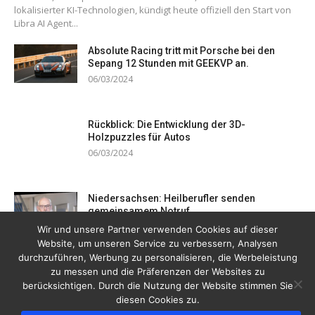
lokalisierter KI-Technologien, kündigt heute offiziell den Start von
Libra AI Agent...
Absolute Racing tritt mit Porsche bei den
Sepang 12 Stunden mit GEEKVP an.
06/03/2024
Rückblick: Die Entwicklung der 3D-
Holzpuzzles für Autos
06/03/2024
Niedersachsen: Heilberufler senden
gemeinsamem Notruf
19/12/2023
Wir und unsere Partner verwenden Cookies auf dieser
Website, um unseren Service zu verbessern, Analysen
durchzuführen, Werbung zu personalisieren, die Werbeleistung
zu messen und die Präferenzen der Websites zu
berücksichtigen. Durch die Nutzung der Website stimmen Sie
diesen Cookies zu.