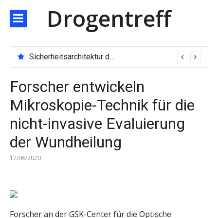
Direkt
Drogentreff
zum
Inhalt
Sicherheitsarchitektur der nächsten Generation: JARXE kombiniert Multi-Wallet und MPC als Schutzschild für digitales Vertrauen
Forscher entwickeln
Mikroskopie-Technik für die
nicht-invasive Evaluierung
der Wundheilung
17/06/2020
Forscher an der GSK-Center für die Optische