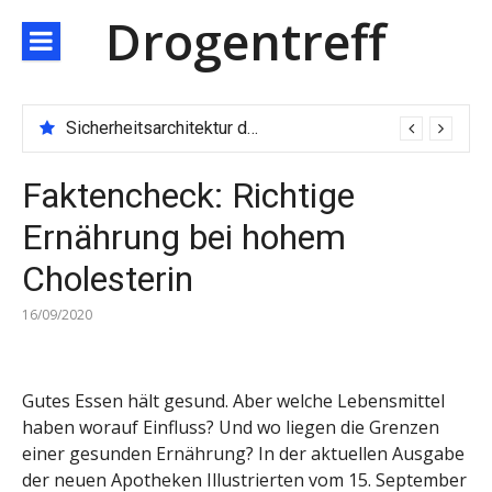
Direkt
Drogentreff
zum
Inhalt
Sicherheitsarchitektur der nächsten Generation: JARXE kombiniert Multi-Wallet und MPC als Schutzschild für digitales Vertrauen
Faktencheck: Richtige
Ernährung bei hohem
Cholesterin
16/09/2020
Gutes Essen hält gesund. Aber welche Lebensmittel
haben worauf Einfluss? Und wo liegen die Grenzen
einer gesunden Ernährung? In der aktuellen Ausgabe
der neuen Apotheken Illustrierten vom 15. September