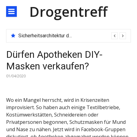
Direkt
Drogentreff
zum
Inhalt
Sicherheitsarchitektur der nächsten Generation: JARXE kombiniert Multi-Wallet und MPC als Schutzschild für digitales Vertrauen
Dürfen Apotheken DIY-
Masken verkaufen?
01/04/2020
Wo ein Mangel herrscht, wird in Krisenzeiten
improvisiert. So haben auch einige Textilbetriebe,
Kostümwerkstätten, Schneidereien oder
Privatpersonen begonnen, Schutzmasken für Mund
und Nase zu nähen. Jetzt wird in Facebook-Gruppen
diskutiert, ob Apotheken abgemahnt werden können,