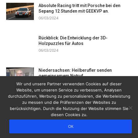
Absolute Racing tritt mit Porsche bei den
Sepang 12 Stunden mit GEEKVP an.
06/03/2024
Rückblick: Die Entwicklung der 3D-
Holzpuzzles für Autos
06/03/2024
Niedersachsen: Heilberufler senden
gemeinsamem Notruf
19/12/2023
Wir und unsere Partner verwenden Cookies auf dieser
Website, um unseren Service zu verbessern, Analysen
durchzuführen, Werbung zu personalisieren, die Werbeleistung
zu messen und die Präferenzen der Websites zu
berücksichtigen. Durch die Nutzung der Website stimmen Sie
diesen Cookies zu.
OK
Copyright © 2026 Drogentreff