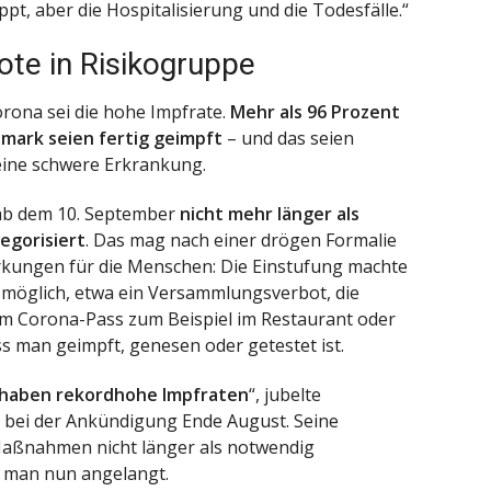
pt, aber die Hospitalisierung und die Todesfälle.“
ote in Risikogruppe
rona sei die hohe Impfrate.
Mehr als 96 Prozent
emark seien fertig geimpft
– und das seien
 eine schwere Erkrankung.
b dem 10. September
nicht mehr länger als
tegorisiert
. Das mag nach einer drögen Formalie
rkungen für die Menschen: Die Einstufung machte
 möglich, etwa ein Versammlungsverbot, die
em Corona-Pass zum Beispiel im Restaurant oder
s man geimpft, genesen oder getestet ist.
ir haben rekordhohe Impfraten
“, jubelte
bei der Ankündigung Ende August. Seine
aßnahmen nicht länger als notwendig
i man nun angelangt.