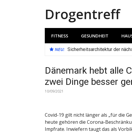
Direkt
Drogentreff
zum
Inhalt
FITNESS
GESUNDHEIT
HAUS
NEU:
Sicherheitsarchitektur der näc
Dänemark hebt alle C
zwei Dinge besser ge
10/09/2021
Covid-19 gilt nicht länger als „für die G
heute gehören die Corona-Beschränkun
Impfrate. Inwiefern taugt das als Vorbi